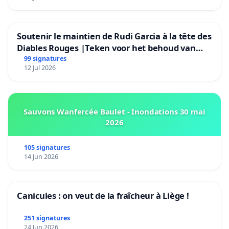
Soutenir le maintien de Rudi Garcia à la tête des
Diables Rouges |Teken voor het behoud van
Rudi Garcia als bondscoach
99 signatures
12 Jul 2026
Sauvons Wanfercée Baulet - Inondations 30 mai
2026
105 signatures
14 Jun 2026
Canicules : on veut de la fraîcheur à Liège !
251 signatures
24 Jun 2026