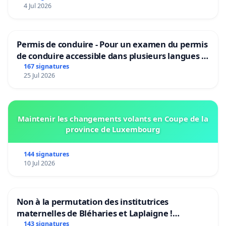
4 Jul 2026
Permis de conduire - Pour un examen du permis
de conduire accessible dans plusieurs langues à
Bruxelles
167 signatures
25 Jul 2026
Maintenir les changements volants en Coupe de la
province de Luxembourg
144 signatures
10 Jul 2026
Non à la permutation des institutrices
maternelles de Bléharies et Laplaigne !
Préservons la stabilité de nos enfants.
143 signatures