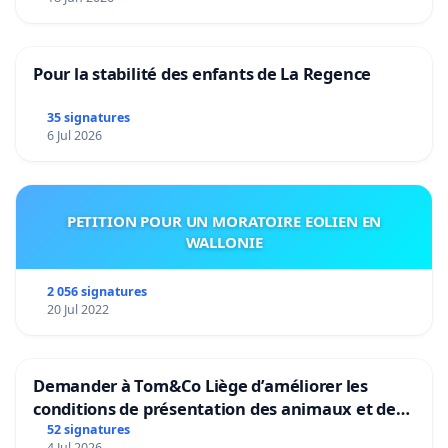
Pour la stabilité des enfants de La Regence
35 signatures
6 Jul 2026
PETITION POUR UN MORATOIRE EOLIEN EN
WALLONIE
2 056 signatures
20 Jul 2022
Demander à Tom&Co Liège d’améliorer les
conditions de présentation des animaux et de
mettre fin à la vente d’animaux en magasin
52 signatures
4 Jul 2026