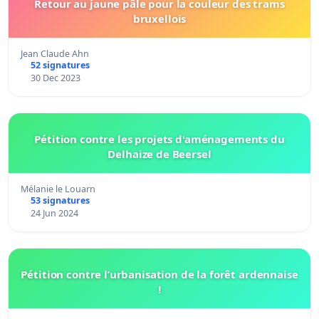
Retour au jaune pâle pour la couleur des trams
bruxellois
Jean Claude Ahn
52 signatures
30 Dec 2023
Pétition contre les projets d'aménagements du
Delhaize de Beersel
Mélanie le Louarn
53 signatures
24 Jun 2024
Pétition contre l’urbanisation de la forêt ardennaise
!