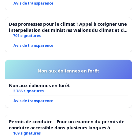
Avis de transparence
Des promesses pour le climat ? Appel à cosigner une
interpellation des ministres wallons du climat et de
l’environnement.
701 signatures
Avis de transparence
Non aux éoliennes en forêt
Non aux éoliennes en forêt
2 786 signatures
Avis de transparence
Permis de conduire - Pour un examen du permis de
conduire accessible dans plusieurs langues à
Bruxelles
169 signatures