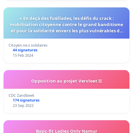
« En deçà des fusillades, les défis du crack :
mobilisation citoyenne contre le grand banditisme
et pour la solidarité envers les plus vulnérables de
nos concitoyen.ne.s"
Citoyen.ne.s solidaires
44 signatures
15 Feb 2024
Opposition au projet Vervloet II
CDC Zandbeek
174 signatures
23 Sep 2022
Basic-fit Ladies Only Namur