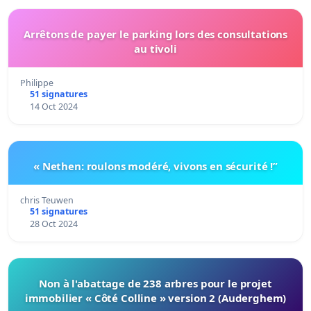
Arrêtons de payer le parking lors des consultations
au tivoli
Philippe
51 signatures
14 Oct 2024
« Nethen: roulons modéré, vivons en sécurité !”
chris Teuwen
51 signatures
28 Oct 2024
Non à l'abattage de 238 arbres pour le projet
immobilier « Côté Colline » version 2 (Auderghem)