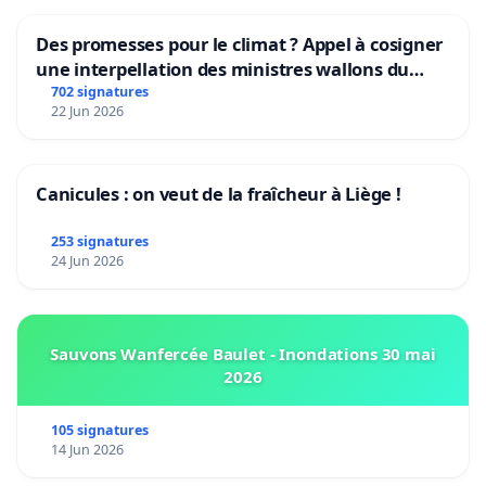
Des promesses pour le climat ? Appel à cosigner
une interpellation des ministres wallons du
climat et de l’environnement.
702 signatures
22 Jun 2026
Canicules : on veut de la fraîcheur à Liège !
253 signatures
24 Jun 2026
Sauvons Wanfercée Baulet - Inondations 30 mai
2026
105 signatures
14 Jun 2026