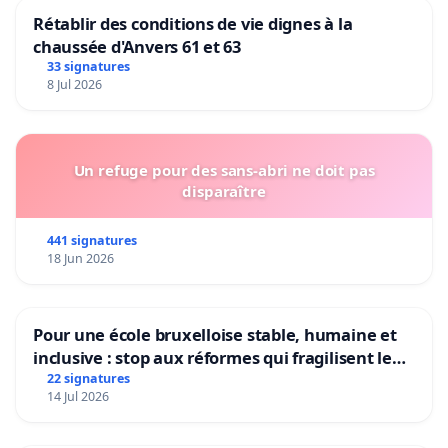
Rétablir des conditions de vie dignes à la
chaussée d'Anvers 61 et 63
33 signatures
8 Jul 2026
Un refuge pour des sans-abri ne doit pas
disparaître
441 signatures
18 Jun 2026
Pour une école bruxelloise stable, humaine et
inclusive : stop aux réformes qui fragilisent le
primaire
22 signatures
14 Jul 2026