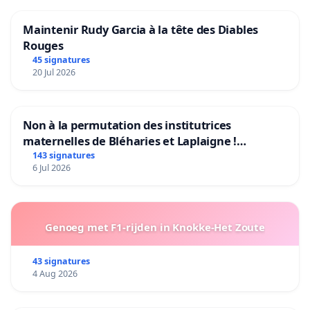
Maintenir Rudy Garcia à la tête des Diables
Rouges
45 signatures
20 Jul 2026
Non à la permutation des institutrices
maternelles de Bléharies et Laplaigne !
Préservons la stabilité de nos enfants.
143 signatures
6 Jul 2026
Genoeg met F1-rijden in Knokke-Het Zoute
43 signatures
4 Aug 2026