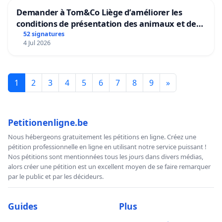
Demander à Tom&Co Liège d’améliorer les
conditions de présentation des animaux et de
mettre fin à la vente d’animaux en magasin
52 signatures
4 Jul 2026
1
2
3
4
5
6
7
8
9
»
Petitionenligne.be
Nous hébergeons gratuitement les pétitions en ligne. Créez une
pétition professionnelle en ligne en utilisant notre service puissant !
Nos pétitions sont mentionnées tous les jours dans divers médias,
alors créer une pétition est un excellent moyen de se faire remarquer
par le public et par les décideurs.
Guides
Plus