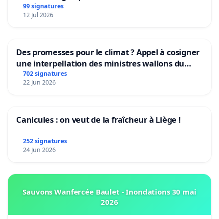
Rudi Garcia als bondscoach
99 signatures
12 Jul 2026
Des promesses pour le climat ? Appel à cosigner
une interpellation des ministres wallons du
climat et de l’environnement.
702 signatures
22 Jun 2026
Canicules : on veut de la fraîcheur à Liège !
252 signatures
24 Jun 2026
Sauvons Wanfercée Baulet - Inondations 30 mai
2026