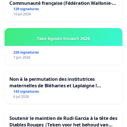
Communauté française (Fédération Wallonie-
Bruxelles)
129 signatures
10 Jul 2026
Taxe égouts Incourt 2026
226 signatures
7 Jun 2026
Non à la permutation des institutrices
maternelles de Bléharies et Laplaigne !
Préservons la stabilité de nos enfants.
143 signatures
6 Jul 2026
Soutenir le maintien de Rudi Garcia à la tête des
Diables Rouges |Teken voor het behoud van