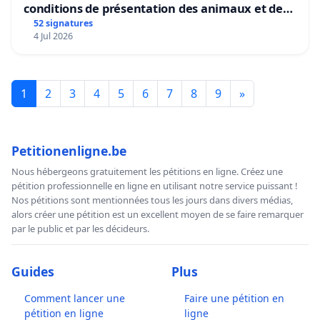
conditions de présentation des animaux et de
mettre fin à la vente d’animaux en magasin
52 signatures
4 Jul 2026
1
2
3
4
5
6
7
8
9
»
Petitionenligne.be
Nous hébergeons gratuitement les pétitions en ligne. Créez une
pétition professionnelle en ligne en utilisant notre service puissant !
Nos pétitions sont mentionnées tous les jours dans divers médias,
alors créer une pétition est un excellent moyen de se faire remarquer
par le public et par les décideurs.
Guides
Plus
Comment lancer une
Faire une pétition en
pétition en ligne
ligne