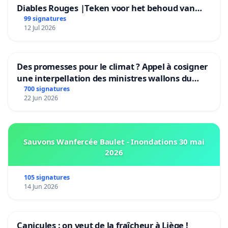
Diables Rouges |Teken voor het behoud van
Rudi Garcia als bondscoach
99 signatures
12 Jul 2026
Des promesses pour le climat ? Appel à cosigner
une interpellation des ministres wallons du
climat et de l’environnement.
700 signatures
22 Jun 2026
Sauvons Wanfercée Baulet - Inondations 30 mai
2026
105 signatures
14 Jun 2026
Canicules : on veut de la fraîcheur à Liège !