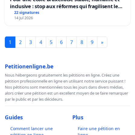
inclusive : stop aux réformes qui fragilisent le
primaire
22 signatures
14 Jul 2026
1
2
3
4
5
6
7
8
9
»
Petitionenligne.be
Nous hébergeons gratuitement les pétitions en ligne. Créez une
pétition professionnelle en ligne en utilisant notre service puissant !
Nos pétitions sont mentionnées tous les jours dans divers médias,
alors créer une pétition est un excellent moyen de se faire remarquer
par le public et par les décideurs.
Guides
Plus
Comment lancer une
Faire une pétition en
pétition en ligne
ligne