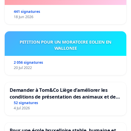
441 signatures
18 Jun 2026
PETITION POUR UN MORATOIRE EOLIEN EN
WALLONIE
2 056 signatures
20 Jul 2022
Demander à Tom&Co Liège d’améliorer les
conditions de présentation des animaux et de
mettre fin à la vente d’animaux en magasin
52 signatures
4 Jul 2026
Pour une école bruxelloise stable, humaine et