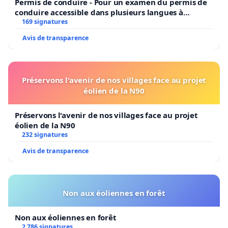
Permis de conduire - Pour un examen du permis de
conduire accessible dans plusieurs langues à
Bruxelles
169 signatures
Avis de transparence
Préservons l'avenir de nos villages face au projet
éolien de la N90
Préservons l'avenir de nos villages face au projet
éolien de la N90
232 signatures
Avis de transparence
Non aux éoliennes en forêt
Non aux éoliennes en forêt
2 786 signatures