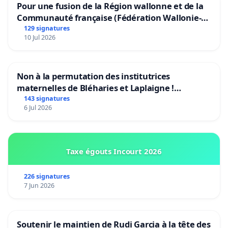
Pour une fusion de la Région wallonne et de la
Communauté française (Fédération Wallonie-
Bruxelles)
129 signatures
10 Jul 2026
Non à la permutation des institutrices
maternelles de Bléharies et Laplaigne !
Préservons la stabilité de nos enfants.
143 signatures
6 Jul 2026
Taxe égouts Incourt 2026
226 signatures
7 Jun 2026
Soutenir le maintien de Rudi Garcia à la tête des