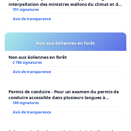
interpellation des ministres wallons du climat et de
l’environnement.
701 signatures
Avis de transparence
Non aux éoliennes en forêt
Non aux éoliennes en forêt
2 786 signatures
Avis de transparence
Permis de conduire - Pour un examen du permis de
conduire accessible dans plusieurs langues à
Bruxelles
169 signatures
Avis de transparence