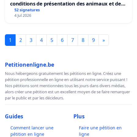
conditions de présentation des animaux et de
mettre fin à la vente d’animaux en magasin
52 signatures
4 Jul 2026
1
2
3
4
5
6
7
8
9
»
Petitionenligne.be
Nous hébergeons gratuitement les pétitions en ligne. Créez une
pétition professionnelle en ligne en utilisant notre service puissant !
Nos pétitions sont mentionnées tous les jours dans divers médias,
alors créer une pétition est un excellent moyen de se faire remarquer
par le public et par les décideurs.
Guides
Plus
Comment lancer une
Faire une pétition en
pétition en ligne
ligne