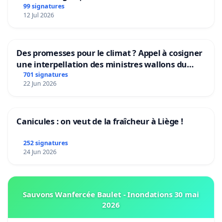
Rudi Garcia als bondscoach
99 signatures
12 Jul 2026
Des promesses pour le climat ? Appel à cosigner
une interpellation des ministres wallons du
climat et de l’environnement.
701 signatures
22 Jun 2026
Canicules : on veut de la fraîcheur à Liège !
252 signatures
24 Jun 2026
Sauvons Wanfercée Baulet - Inondations 30 mai
2026