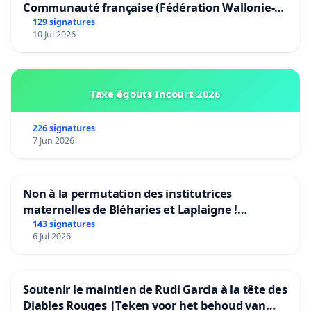
Communauté française (Fédération Wallonie-
Bruxelles)
129 signatures
10 Jul 2026
Taxe égouts Incourt 2026
226 signatures
7 Jun 2026
Non à la permutation des institutrices
maternelles de Bléharies et Laplaigne !
Préservons la stabilité de nos enfants.
143 signatures
6 Jul 2026
Soutenir le maintien de Rudi Garcia à la tête des
Diables Rouges |Teken voor het behoud van