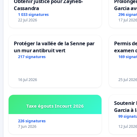
Obtenir justice pour Zayneb-
Prolonger
Cassandra
Garcia av
1 033 signatures
296 signa
22 Jul 2026
17 Jul 202
Protéger la vallée de la Senne par
Permis de
un mur antibruit vert
examen d
accessibl
217 signatures
169 signa
à Bruxell
16 Jul 2026
25 Jul 202
Soutenir 
Taxe égouts Incourt 2026
Garcia à 
Rouges |
99 signat
226 signatures
van Rudi 
7 Jun 2026
12 Jul 202