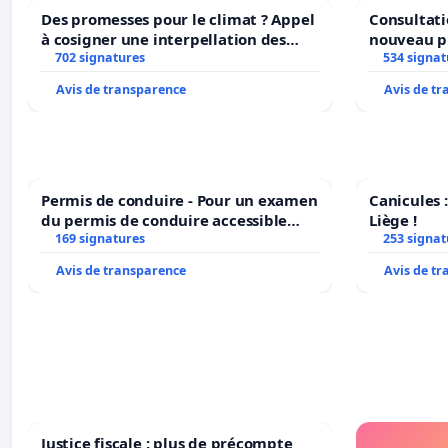
Des promesses pour le climat ? Appel
Consultati
à cosigner une interpellation des
nouveau p
ministres wallons du climat et de
702 signatures
Parc Léopo
534 signat
l’environnement.
Avis de transparence
Avis de t
Permis de conduire - Pour un examen
Canicules :
du permis de conduire accessible
Liège !
dans plusieurs langues à Bruxelles
169 signatures
253 signat
Avis de transparence
Avis de t
Justice fiscale : plus de précompte