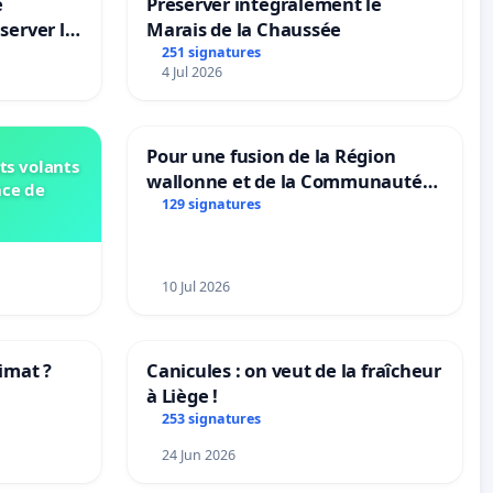
e
Préserver intégralement le
server le
Marais de la Chaussée
251 signatures
4 Jul 2026
Pour une fusion de la Région
ts volants
wallonne et de la Communauté
nce de
française (Fédération Wallonie-
129 signatures
Bruxelles)
10 Jul 2026
imat ?
Canicules : on veut de la fraîcheur
à Liège !
tres
253 signatures
24 Jun 2026