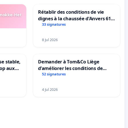
Rétablir des conditions de vie
Knokke-Het
dignes à la chaussée d'Anvers 61
et 63
33 signatures
8 Jul 2026
se stable,
Demander à Tom&Co Liège
top aux
d’améliorer les conditions de
le
présentation des animaux et de
52 signatures
mettre fin à la vente d’animaux
en magasin
4 Jul 2026