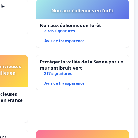
b-
Non aux éoliennes en forêt
Non aux éoliennes en forêt
2 786 signatures
Avis de transparence
Protéger la vallée de la Senne par un
lencieuses
mur antibruit vert
lles en
217 signatures
Avis de transparence
ncieuses
s en France
ver