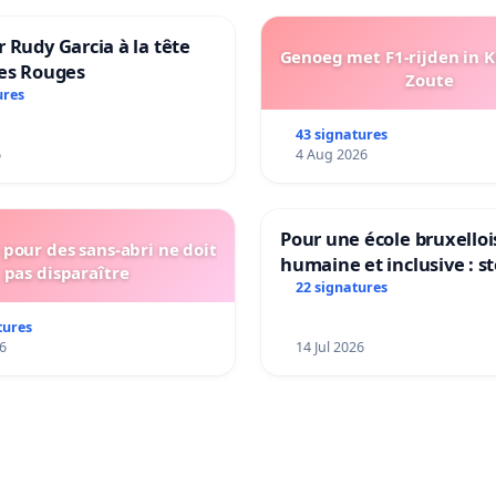
 Rudy Garcia à la tête
Genoeg met F1-rijden in 
les Rouges
Zoute
ures
43 signatures
6
4 Aug 2026
Pour une école bruxelloi
pour des sans-abri ne doit
humaine et inclusive : s
pas disparaître
réformes qui fragilisent 
22 signatures
primaire
tures
6
14 Jul 2026