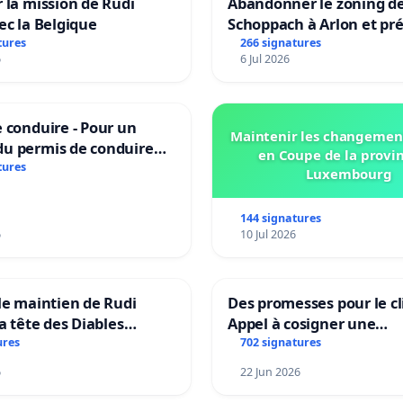
 la mission de Rudi
Abandonner le zoning d
ec la Belgique
Schoppach à Arlon et pré
site naturel
tures
266 signatures
6
6 Jul 2026
 conduire - Pour un
Maintenir les changemen
u permis de conduire
en Coupe de la provi
e dans plusieurs langues
tures
Luxembourg
es
144 signatures
6
10 Jul 2026
le maintien de Rudi
Des promesses pour le cl
la tête des Diables
Appel à cosigner une
Teken voor het behoud
interpellation des minis
ures
702 signatures
Garcia als bondscoach
wallons du climat et de
6
22 Jun 2026
l’environnement.