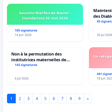
Maintenir
Sauvons Wanfercée Baulet -
des Diab
Inondations 30 mai 2026
45 signat
105 signatures
14 Jun 2026
20 Jul 202
Non à la permutation des
Un refuge 
institutrices maternelles de
Bléharies et Laplaigne !
143 signatures
Préservons la stabilité de nos
441 signa
enfants.
6 Jul 2026
18 Jun 202
1
2
3
4
5
6
7
8
9
»