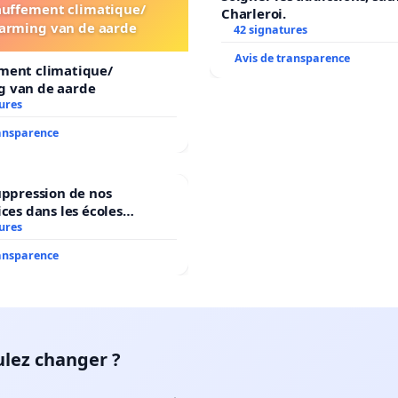
uffement climatique/
Charleroi.
arming van de aarde
42 signatures
Avis de transparence
ment climatique/
 van de aarde
ures
ransparence
uppression de nos
ices dans les écoles
ures
communale de Flémalle !
ransparence
ulez changer ?