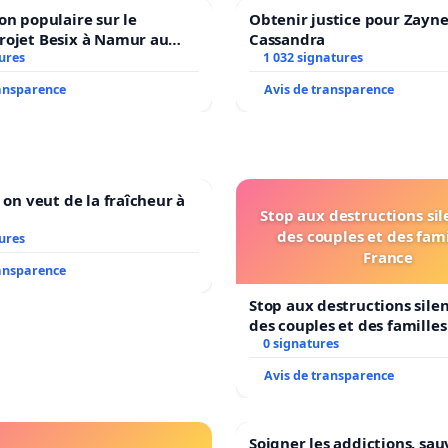
on populaire sur le
Obtenir justice pour Zayne
rojet Besix à Namur au
Cassandra
ld ?
ures
1 032 signatures
ransparence
Avis de transparence
 on veut de la fraîcheur à
Stop aux destructions si
des couples et des fami
ures
France
ransparence
Stop aux destructions sile
des couples et des famille
0 signatures
Avis de transparence
Soigner les addictions, sau