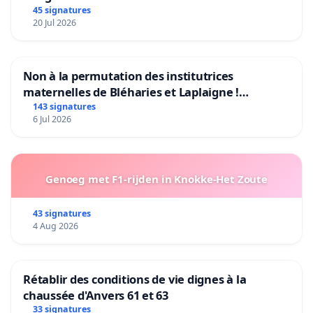
45 signatures
20 Jul 2026
Non à la permutation des institutrices
maternelles de Bléharies et Laplaigne !
Préservons la stabilité de nos enfants.
143 signatures
6 Jul 2026
Genoeg met F1-rijden in Knokke-Het Zoute
43 signatures
4 Aug 2026
Rétablir des conditions de vie dignes à la
chaussée d'Anvers 61 et 63
33 signatures