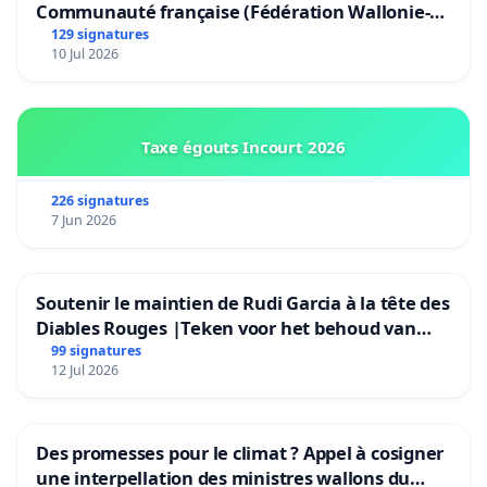
Communauté française (Fédération Wallonie-
Bruxelles)
129 signatures
10 Jul 2026
Taxe égouts Incourt 2026
226 signatures
7 Jun 2026
Soutenir le maintien de Rudi Garcia à la tête des
Diables Rouges |Teken voor het behoud van
Rudi Garcia als bondscoach
99 signatures
12 Jul 2026
Des promesses pour le climat ? Appel à cosigner
une interpellation des ministres wallons du