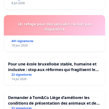
8 Jul 2026
Un refuge pour des sans-abri ne doit pas
disparaître
441 signatures
18 Jun 2026
Pour une école bruxelloise stable, humaine et
inclusive : stop aux réformes qui fragilisent le
primaire
22 signatures
14 Jul 2026
Demander à Tom&Co Liège d’améliorer les
conditions de présentation des animaux et de
mettre fin à la vente d’animaux en magasin
52 signatures