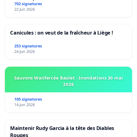
climat et de l’environnement.
702 signatures
22 Jun 2026
Canicules : on veut de la fraîcheur à Liège !
253 signatures
24 Jun 2026
Sauvons Wanfercée Baulet - Inondations 30 mai
2026
105 signatures
14 Jun 2026
Maintenir Rudy Garcia à la tête des Diables
Rouges