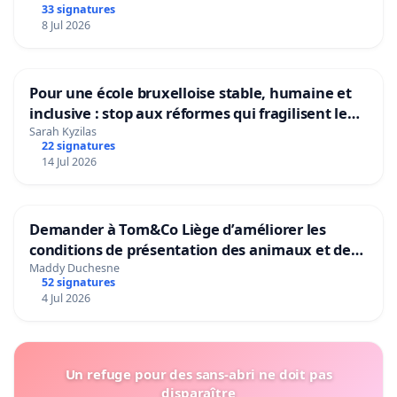
33 signatures
8 Jul 2026
Pour une école bruxelloise stable, humaine et
inclusive : stop aux réformes qui fragilisent le
primaire
Sarah Kyzilas
22 signatures
14 Jul 2026
Demander à Tom&Co Liège d’améliorer les
conditions de présentation des animaux et de
mettre fin à la vente d’animaux en magasin
Maddy Duchesne
52 signatures
4 Jul 2026
Un refuge pour des sans-abri ne doit pas
disparaître