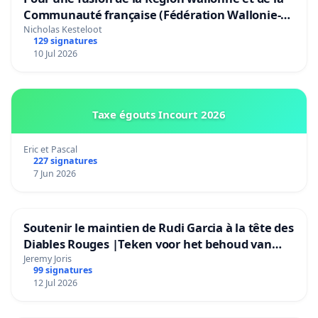
Communauté française (Fédération Wallonie-
Bruxelles)
Nicholas Kesteloot
129 signatures
10 Jul 2026
Taxe égouts Incourt 2026
Eric et Pascal
227 signatures
7 Jun 2026
Soutenir le maintien de Rudi Garcia à la tête des
Diables Rouges |Teken voor het behoud van
Rudi Garcia als bondscoach
Jeremy Joris
99 signatures
12 Jul 2026