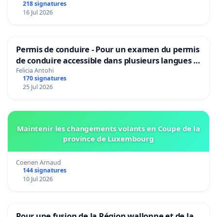
218 signatures
16 Jul 2026
Permis de conduire - Pour un examen du permis
de conduire accessible dans plusieurs langues à
Bruxelles
Felicia Antohi
170 signatures
25 Jul 2026
Maintenir les changements volants en Coupe de la
province de Luxembourg
Coenen Arnaud
144 signatures
10 Jul 2026
Pour une fusion de la Région wallonne et de la