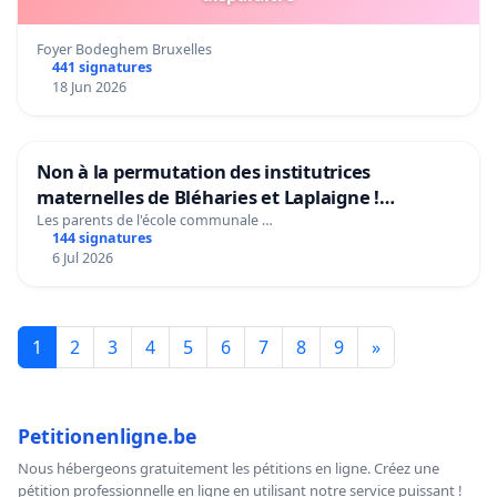
Foyer Bodeghem Bruxelles
441 signatures
18 Jun 2026
Non à la permutation des institutrices
maternelles de Bléharies et Laplaigne !
Préservons la stabilité de nos enfants.
Les parents de l'école communale …
144 signatures
6 Jul 2026
1
2
3
4
5
6
7
8
9
»
Petitionenligne.be
Nous hébergeons gratuitement les pétitions en ligne. Créez une
pétition professionnelle en ligne en utilisant notre service puissant !