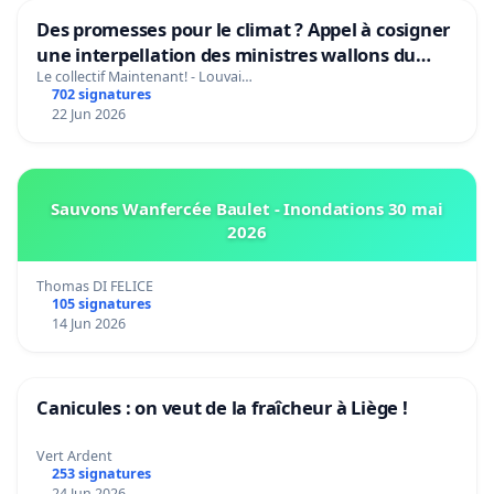
Des promesses pour le climat ? Appel à cosigner
une interpellation des ministres wallons du
climat et de l’environnement.
Le collectif Maintenant! - Louvai…
702 signatures
22 Jun 2026
Sauvons Wanfercée Baulet - Inondations 30 mai
2026
Thomas DI FELICE
105 signatures
14 Jun 2026
Canicules : on veut de la fraîcheur à Liège !
Vert Ardent
253 signatures
24 Jun 2026