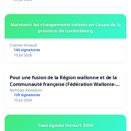
Maintenir les changements volants en Coupe de la
province de Luxembourg
Coenen Arnaud
144 signatures
10 Jul 2026
Pour une fusion de la Région wallonne et de la
Communauté française (Fédération Wallonie-
Bruxelles)
Nicholas Kesteloot
129 signatures
10 Jul 2026
Taxe égouts Incourt 2026