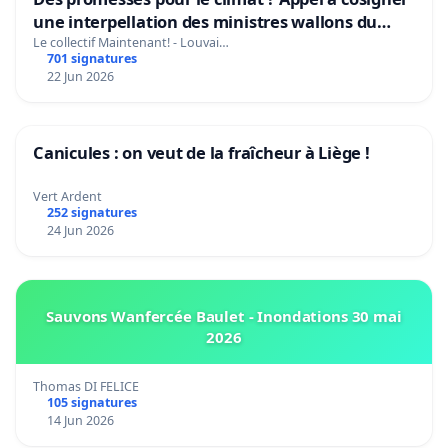
une interpellation des ministres wallons du
climat et de l’environnement.
Le collectif Maintenant! - Louvai…
701 signatures
22 Jun 2026
Canicules : on veut de la fraîcheur à Liège !
Vert Ardent
252 signatures
24 Jun 2026
Sauvons Wanfercée Baulet - Inondations 30 mai
2026
Thomas DI FELICE
105 signatures
14 Jun 2026