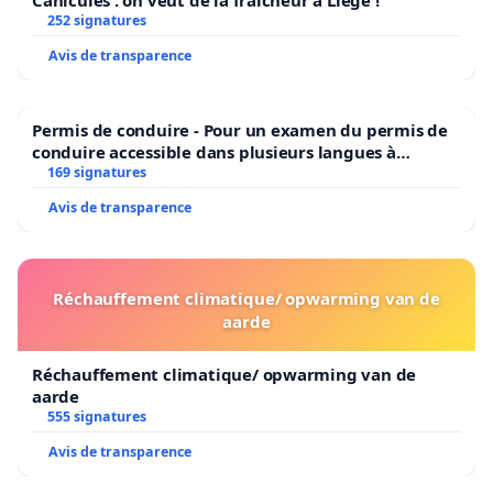
Canicules : on veut de la fraîcheur à Liège !
252 signatures
Avis de transparence
Permis de conduire - Pour un examen du permis de
conduire accessible dans plusieurs langues à
Bruxelles
169 signatures
Avis de transparence
Réchauffement climatique/ opwarming van de
aarde
Réchauffement climatique/ opwarming van de
aarde
555 signatures
Avis de transparence