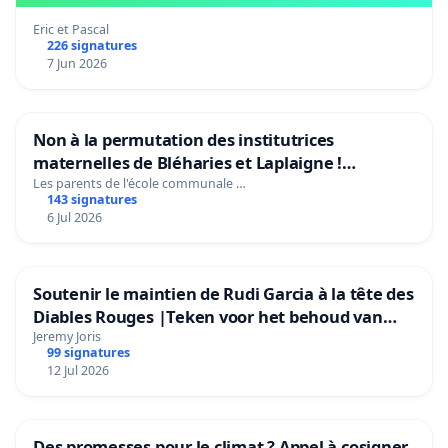
Eric et Pascal
226 signatures
7 Jun 2026
Non à la permutation des institutrices
maternelles de Bléharies et Laplaigne !
Préservons la stabilité de nos enfants.
Les parents de l'école communale …
143 signatures
6 Jul 2026
Soutenir le maintien de Rudi Garcia à la tête des
Diables Rouges |Teken voor het behoud van
Rudi Garcia als bondscoach
Jeremy Joris
99 signatures
12 Jul 2026
Des promesses pour le climat ? Appel à cosigner