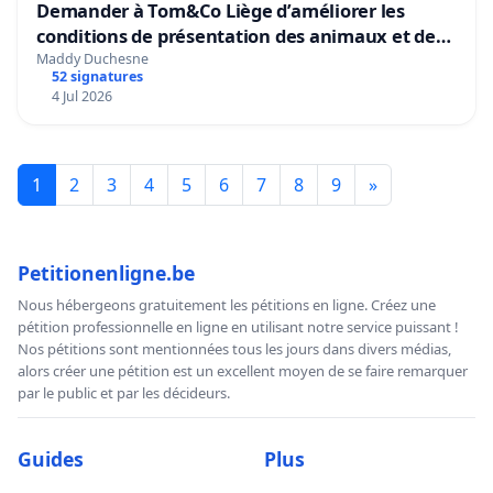
Demander à Tom&Co Liège d’améliorer les
conditions de présentation des animaux et de
mettre fin à la vente d’animaux en magasin
Maddy Duchesne
52 signatures
4 Jul 2026
1
2
3
4
5
6
7
8
9
»
Petitionenligne.be
Nous hébergeons gratuitement les pétitions en ligne. Créez une
pétition professionnelle en ligne en utilisant notre service puissant !
Nos pétitions sont mentionnées tous les jours dans divers médias,
alors créer une pétition est un excellent moyen de se faire remarquer
par le public et par les décideurs.
Guides
Plus