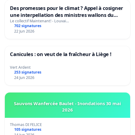
Des promesses pour le climat ? Appel à cosigner
une interpellation des ministres wallons du
climat et de l’environnement.
Le collectif Maintenant! - Louvai…
702 signatures
22 Jun 2026
Canicules : on veut de la fraîcheur à Liège !
Vert Ardent
253 signatures
24 Jun 2026
Sauvons Wanfercée Baulet - Inondations 30 mai
2026
Thomas DI FELICE
105 signatures
14 Jun 2026