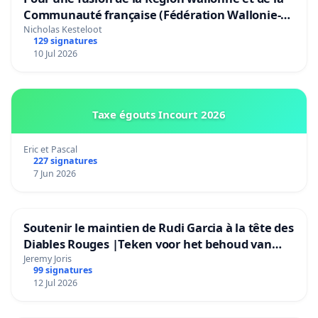
Communauté française (Fédération Wallonie-
Bruxelles)
Nicholas Kesteloot
129 signatures
10 Jul 2026
Taxe égouts Incourt 2026
Eric et Pascal
227 signatures
7 Jun 2026
Soutenir le maintien de Rudi Garcia à la tête des
Diables Rouges |Teken voor het behoud van
Rudi Garcia als bondscoach
Jeremy Joris
99 signatures
12 Jul 2026