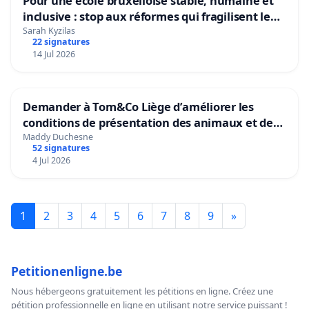
Pour une école bruxelloise stable, humaine et
inclusive : stop aux réformes qui fragilisent le
primaire
Sarah Kyzilas
22 signatures
14 Jul 2026
Demander à Tom&Co Liège d’améliorer les
conditions de présentation des animaux et de
mettre fin à la vente d’animaux en magasin
Maddy Duchesne
52 signatures
4 Jul 2026
1
2
3
4
5
6
7
8
9
»
Petitionenligne.be
Nous hébergeons gratuitement les pétitions en ligne. Créez une
pétition professionnelle en ligne en utilisant notre service puissant !