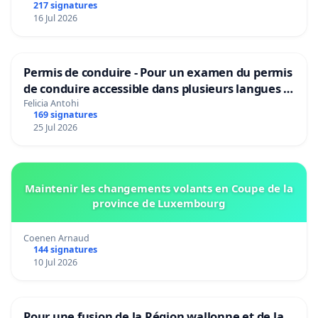
217 signatures
16 Jul 2026
Permis de conduire - Pour un examen du permis
de conduire accessible dans plusieurs langues à
Bruxelles
Felicia Antohi
169 signatures
25 Jul 2026
Maintenir les changements volants en Coupe de la
province de Luxembourg
Coenen Arnaud
144 signatures
10 Jul 2026
Pour une fusion de la Région wallonne et de la