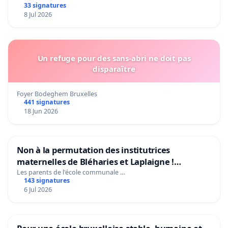
33 signatures
8 Jul 2026
Un refuge pour des sans-abri ne doit pas
disparaître
Foyer Bodeghem Bruxelles
441 signatures
18 Jun 2026
Non à la permutation des institutrices
maternelles de Bléharies et Laplaigne !
Préservons la stabilité de nos enfants.
Les parents de l'école communale …
143 signatures
6 Jul 2026