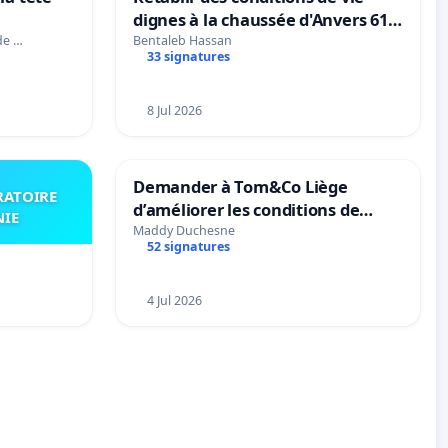
dignes à la chaussée d'Anvers 61
et 63
de …
Bentaleb Hassan
33 signatures
8 Jul 2026
Demander à Tom&Co Liège
RATOIRE
d’améliorer les conditions de
NIE
présentation des animaux et de
Maddy Duchesne
52 signatures
mettre fin à la vente d’animaux
en magasin
4 Jul 2026