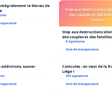
intégralement le Marais de
Stop aux destructions si
e
des couples et des fami
ures
France
ransparence
Stop aux destructions sile
des couples et des famille
0 signatures
Avis de transparence
s addictions, sauver
Canicules : on veut de la f
Liège !
res
252 signatures
ransparence
Avis de transparence