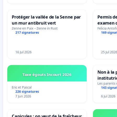
Protéger la vallée de la Senne par
Permis de
un mur antibruit vert
examen d
accessibl
Zenne en Paix – Zenne in Rust
Felicia Antoh
217 signatures
169 signa
à Bruxell
16 Jul 2026
25 Jul 202
Non à la
Taxe égouts Incourt 2026
institutr
Bléharies
Les parents
Eric et Pascal
143 signa
Préservon
226 signatures
enfants.
7 Jun 2026
6 Jul 2026
Canicules : on veut de la fraîcheur