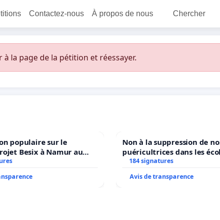
titions
Contactez-nous
À propos de nous
Chercher
 la page de la pétition et réessayer.
on populaire sur le
Non à la suppression de no
rojet Besix à Namur au
puéricultrices dans les éco
ld ?
ures
184 signatures
communale de Flémalle !
ransparence
Avis de transparence