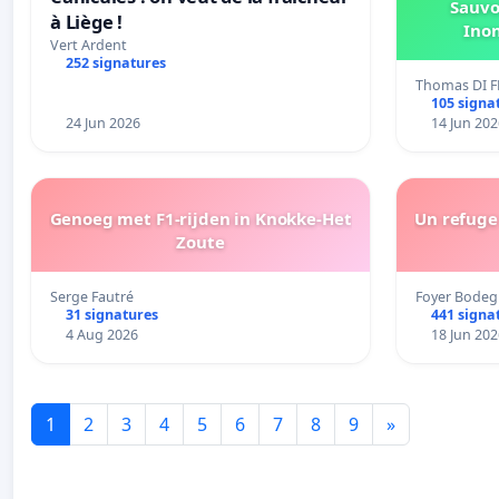
Sauvo
à Liège !
Ino
Vert Ardent
252 signatures
Thomas DI F
105 signa
24 Jun 2026
14 Jun 202
Genoeg met F1-rijden in Knokke-Het
Un refuge 
Zoute
Serge Fautré
Foyer Bodeg
31 signatures
441 signa
4 Aug 2026
18 Jun 202
1
2
3
4
5
6
7
8
9
»