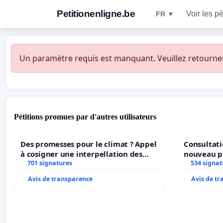
Petitionenligne.be
Voir les pé
FR ▼
Un paramètre requis est manquant. Veuillez retourner à
Pétitions promues par d'autres utilisateurs
Des promesses pour le climat ? Appel
Consultati
à cosigner une interpellation des
nouveau p
ministres wallons du climat et de
701 signatures
Parc Léopo
534 signat
l’environnement.
Avis de transparence
Avis de t