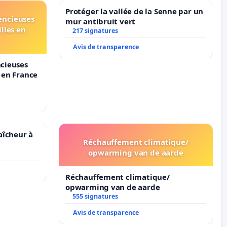
Protéger la vallée de la Senne par un
lencieuses
mur antibruit vert
lles en
217 signatures
Avis de transparence
ncieuses
s en France
raîcheur à
Réchauffement climatique/
opwarming van de aarde
Réchauffement climatique/
opwarming van de aarde
555 signatures
Avis de transparence