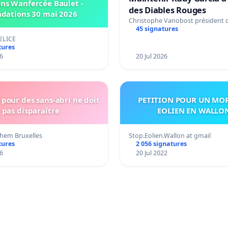
ns Wanfercée Baulet -
des Diables Rouges
ndations 30 mai 2026
Christophe Vanobost président 
45 signatures
ELICE
tures
6
20 Jul 2026
pour des sans-abri ne doit
PETITION POUR UN MO
pas disparaître
EOLIEN EN WALLO
hem Bruxelles
Stop.Eolien.Wallon at gmail
tures
2 056 signatures
6
20 Jul 2022