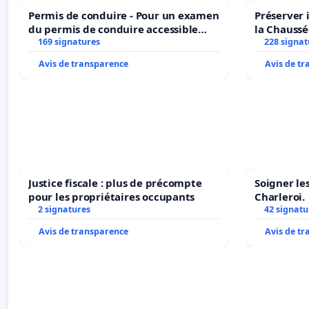
Permis de conduire - Pour un examen
Préserver 
du permis de conduire accessible
la Chaussé
dans plusieurs langues à Bruxelles
169 signatures
228 signat
Avis de transparence
Avis de t
Justice fiscale : plus de précompte
Soigner le
pour les propriétaires occupants
Charleroi.
2 signatures
42 signatu
Avis de transparence
Avis de t