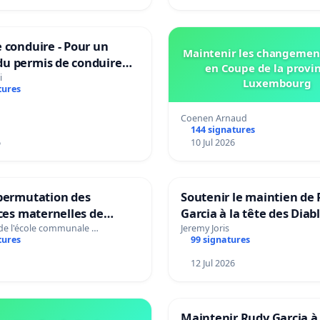
 conduire - Pour un
Maintenir les changemen
u permis de conduire
en Coupe de la provi
e dans plusieurs langues
i
Luxembourg
tures
es
Coenen Arnaud
144 signatures
6
10 Jul 2026
 permutation des
Soutenir le maintien de 
ices maternelles de
Garcia à la tête des Diab
 et Laplaigne !
Rouges |Teken voor het
 de l'école communale …
Jeremy Joris
tures
99 signatures
s la stabilité de nos
van Rudi Garcia als bon
12 Jul 2026
Maintenir Rudy Garcia à 