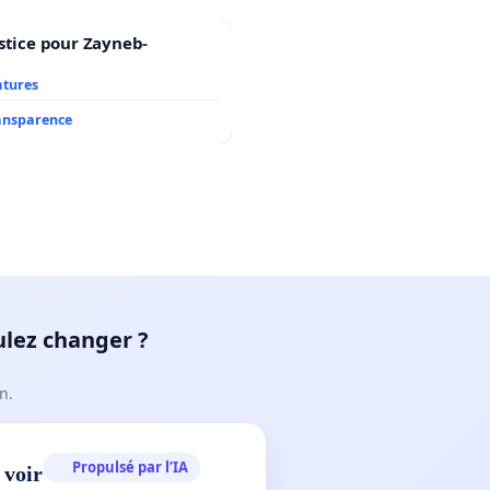
stice pour Zayneb-
atures
ransparence
ulez changer ?
n.
Propulsé par l’IA
 voir