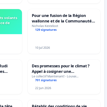
Pour une fusion de la Région
ts volants
wallonne et de la Communauté
nce de
française (Fédération Wallonie-
Nicholas Kesteloot
129 signatures
Bruxelles)
10 Jul 2026
Rudi
Des promesses pour le climat ?
les
Appel à cosigner une
 behoud
interpellation des ministres
Le collectif Maintenant! - Louvai…
701 signatures
dscoach
wallons du climat et de
l’environnement.
22 Jun 2026
la tête
Rétablir des conditions de vie