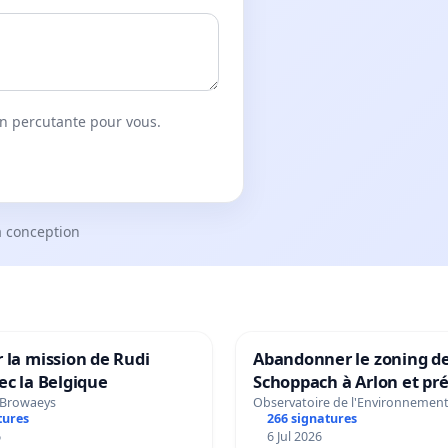
on percutante pour vous.
a conception
 la mission de Rudi
Abandonner le zoning d
ec la Belgique
Schoppach à Arlon et pré
site naturel
 Browaeys
Observatoire de l'Environnemen
tures
266 signatures
6
6 Jul 2026