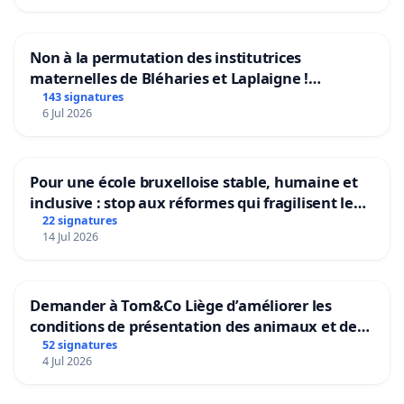
Non à la permutation des institutrices
maternelles de Bléharies et Laplaigne !
Préservons la stabilité de nos enfants.
143 signatures
6 Jul 2026
Pour une école bruxelloise stable, humaine et
inclusive : stop aux réformes qui fragilisent le
primaire
22 signatures
14 Jul 2026
Demander à Tom&Co Liège d’améliorer les
conditions de présentation des animaux et de
mettre fin à la vente d’animaux en magasin
52 signatures
4 Jul 2026