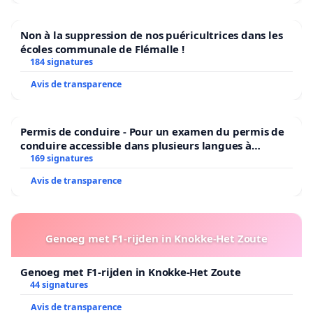
Non à la suppression de nos puéricultrices dans les
écoles communale de Flémalle !
184 signatures
Avis de transparence
Permis de conduire - Pour un examen du permis de
conduire accessible dans plusieurs langues à
Bruxelles
169 signatures
Avis de transparence
Genoeg met F1-rijden in Knokke-Het Zoute
Genoeg met F1-rijden in Knokke-Het Zoute
44 signatures
Avis de transparence