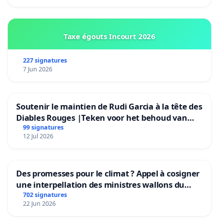
Taxe égouts Incourt 2026
227 signatures
7 Jun 2026
Soutenir le maintien de Rudi Garcia à la tête des
Diables Rouges |Teken voor het behoud van
Rudi Garcia als bondscoach
99 signatures
12 Jul 2026
Des promesses pour le climat ? Appel à cosigner
une interpellation des ministres wallons du
climat et de l’environnement.
702 signatures
22 Jun 2026