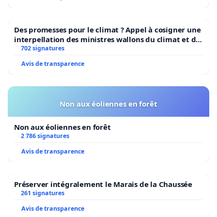
Des promesses pour le climat ? Appel à cosigner une
interpellation des ministres wallons du climat et de
l’environnement.
702 signatures
Avis de transparence
Non aux éoliennes en forêt
Non aux éoliennes en forêt
2 786 signatures
Avis de transparence
Préserver intégralement le Marais de la Chaussée
261 signatures
Avis de transparence