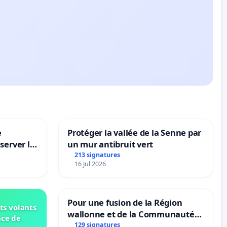
e
Protéger la vallée de la Senne par
server le
un mur antibruit vert
213 signatures
16 Jul 2026
Pour une fusion de la Région
ts volants
wallonne et de la Communauté
nce de
française (Fédération Wallonie-
129 signatures