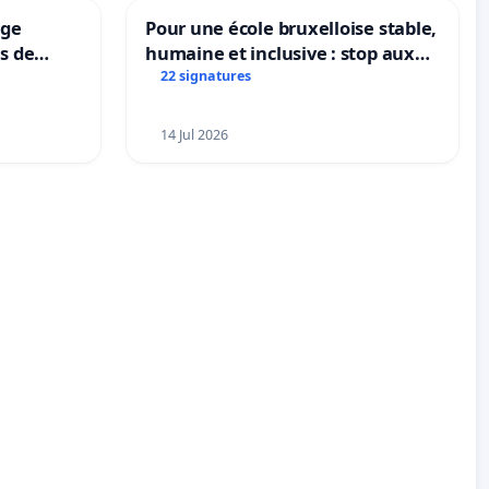
ège
Pour une école bruxelloise stable,
ns de
humaine et inclusive : stop aux
x et de
réformes qui fragilisent le
22 signatures
animaux
primaire
14 Jul 2026