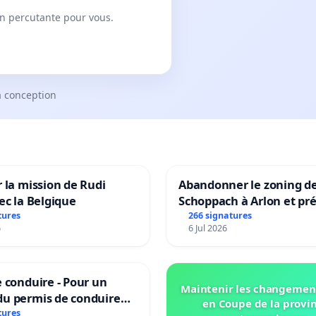
on percutante pour vous.
a conception
 la mission de Rudi
Abandonner le zoning d
ec la Belgique
Schoppach à Arlon et pré
site naturel
tures
266 signatures
6
6 Jul 2026
 conduire - Pour un
Maintenir les changemen
u permis de conduire
en Coupe de la provi
e dans plusieurs langues
tures