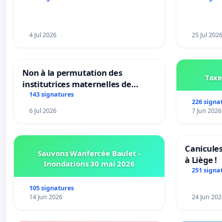
à Bruxell
4 Jul 2026
25 Jul 202
Non à la permutation des
Taxe
institutrices maternelles de
Bléharies et Laplaigne !
143 signatures
226 signa
Préservons la stabilité de nos
6 Jul 2026
7 Jun 2026
enfants.
Canicules
Sauvons Wanfercée Baulet -
à Liège !
Inondations 30 mai 2026
251 signa
105 signatures
14 Jun 2026
24 Jun 202