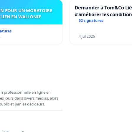
Demander à Tom&Co Li
ON POUR UN MORATOIRE
d’améliorer les conditio
LIEN EN WALLONIE
présentation des animau
52 signatures
mettre fin à la vente d’
natures
en magasin
2
4 Jul 2026
n professionnelle en ligne en
es jours dans divers médias, alors
ublic et par les décideurs.