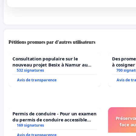
Pétitions promues par d'autres utilisateurs
Consultation populaire sur le
Des promes
nouveau projet Besix à Namur au
à cosigner
Parc Léopold ?
532 signatures
ministres 
700 signat
l’environ
Avis de transparence
Avis de t
Permis de conduire - Pour un examen
Préservon
du permis de conduire accessible
face au
dans plusieurs langues à Bruxelles
169 signatures
Avis de transparence