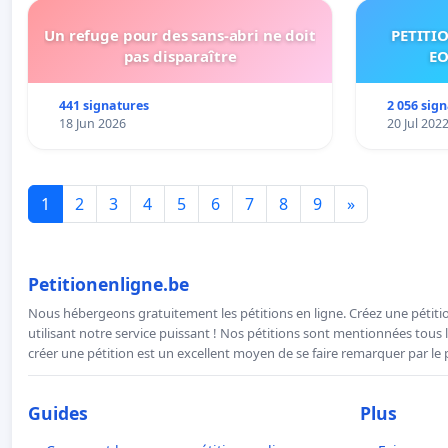
Un refuge pour des sans-abri ne doit
PETITI
pas disparaître
EO
441 signatures
2 056 sig
18 Jun 2026
20 Jul 202
1
2
3
4
5
6
7
8
9
»
Petitionenligne.be
Nous hébergeons gratuitement les pétitions en ligne. Créez une pétitio
utilisant notre service puissant ! Nos pétitions sont mentionnées tous l
créer une pétition est un excellent moyen de se faire remarquer par le p
Guides
Plus