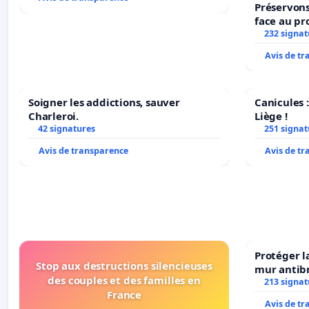
Préservons
face au pr
232 signat
Avis de t
Soigner les addictions, sauver
Canicules :
Charleroi.
Liège !
42 signatures
251 signat
Avis de transparence
Avis de t
Protéger l
Stop aux destructions silencieuses
mur antibr
des couples et des familles en
213 signat
France
Avis de t