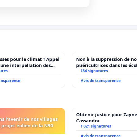
ses pour le climat ? Appel
Non à la suppression de no
 une interpellation des
puéricultrices dans les éco
wallons du climat et de
ures
184 signatures
communale de Flémalle !
nement.
ransparence
Avis de transparence
Obtenir justice pour Zayne
s l'avenir de nos villages
Cassandra
 projet éolien de la N90
1 021 signatures
Avis de transparence