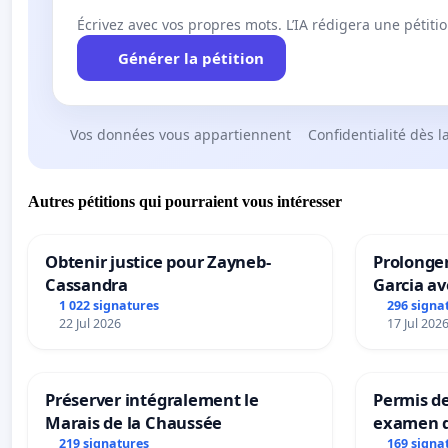
Écrivez avec vos propres mots. L’IA rédigera une pétiti
Générer la pétition
Vos données vous appartiennent
Confidentialité dès l
Autres pétitions qui pourraient vous intéresser
Obtenir justice pour Zayneb-
Prolonger
Cassandra
Garcia av
1 022 signatures
296 signa
22 Jul 2026
17 Jul 202
Préserver intégralement le
Permis de
Marais de la Chaussée
examen d
accessibl
219 signatures
169 signa