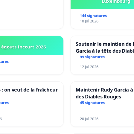
Luxembourg
es
144 signatures
6
10 Jul 2026
Soutenir le maintien de 
 égouts Incourt 2026
Garcia à la tête des Diab
Rouges |Teken voor het
99 signatures
tures
van Rudi Garcia als bon
12 Jul 2026
 : on veut de la fraîcheur
Maintenir Rudy Garcia à 
des Diables Rouges
tures
45 signatures
6
20 Jul 2026