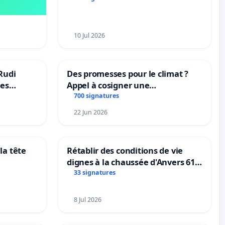
Bruxelles)
10 Jul 2026
Rudi
Des promesses pour le climat ?
les
Appel à cosigner une
 behoud
interpellation des ministres
700 signatures
dscoach
wallons du climat et de
22 Jun 2026
l’environnement.
la tête
Rétablir des conditions de vie
dignes à la chaussée d'Anvers 61
et 63
33 signatures
8 Jul 2026