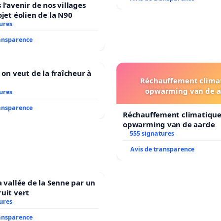
 l'avenir de nos villages
ojet éolien de la N90
ures
ransparence
 on veut de la fraîcheur à
Réchauffement clima
opwarming van de a
ures
ransparence
Réchauffement climatique
opwarming van de aarde
555 signatures
Avis de transparence
a vallée de la Senne par un
uit vert
ures
ransparence