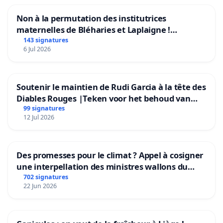
Non à la permutation des institutrices
maternelles de Bléharies et Laplaigne !
Préservons la stabilité de nos enfants.
143 signatures
6 Jul 2026
Soutenir le maintien de Rudi Garcia à la tête des
Diables Rouges |Teken voor het behoud van
Rudi Garcia als bondscoach
99 signatures
12 Jul 2026
Des promesses pour le climat ? Appel à cosigner
une interpellation des ministres wallons du
climat et de l’environnement.
702 signatures
22 Jun 2026