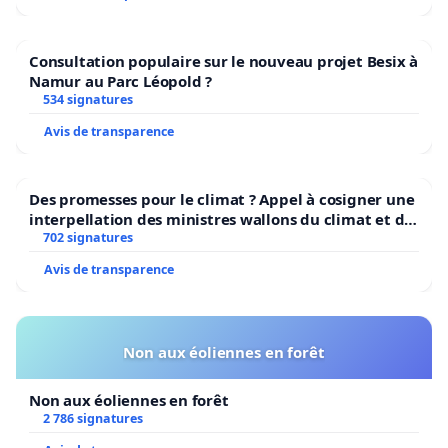
Consultation populaire sur le nouveau projet Besix à
Namur au Parc Léopold ?
534 signatures
Avis de transparence
Des promesses pour le climat ? Appel à cosigner une
interpellation des ministres wallons du climat et de
l’environnement.
702 signatures
Avis de transparence
Non aux éoliennes en forêt
Non aux éoliennes en forêt
2 786 signatures