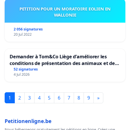
PETITION POUR UN MORATOIRE EOLIEN EN
WALLONIE
2 056 signatures
20 Jul 2022
Demander à Tom&Co Liège d’améliorer les
conditions de présentation des animaux et de
mettre fin à la vente d’animaux en magasin
52 signatures
4 Jul 2026
1
2
3
4
5
6
7
8
9
»
Petitionenligne.be
Nous hébergeons gratuitement les pétitions en ligne. Créez une