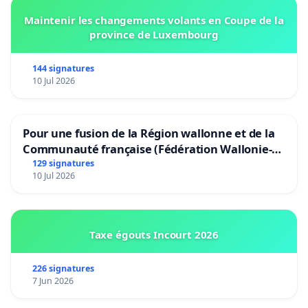
Maintenir les changements volants en Coupe de la
province de Luxembourg
144 signatures
10 Jul 2026
Pour une fusion de la Région wallonne et de la
Communauté française (Fédération Wallonie-
Bruxelles)
129 signatures
10 Jul 2026
Taxe égouts Incourt 2026
226 signatures
7 Jun 2026