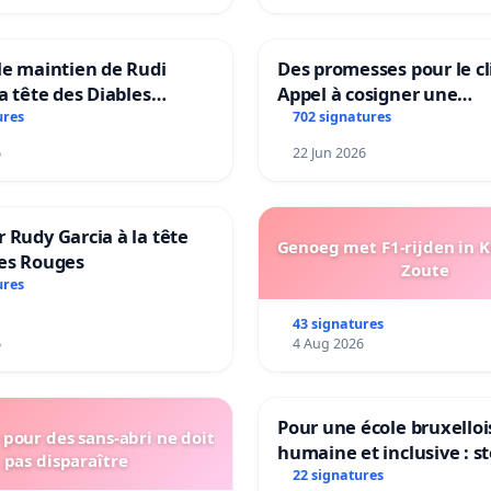
le maintien de Rudi
Des promesses pour le cl
la tête des Diables
Appel à cosigner une
Teken voor het behoud
interpellation des minis
ures
702 signatures
Garcia als bondscoach
wallons du climat et de
6
22 Jun 2026
l’environnement.
 Rudy Garcia à la tête
Genoeg met F1-rijden in 
les Rouges
Zoute
ures
43 signatures
6
4 Aug 2026
Pour une école bruxelloi
pour des sans-abri ne doit
humaine et inclusive : s
pas disparaître
réformes qui fragilisent 
22 signatures