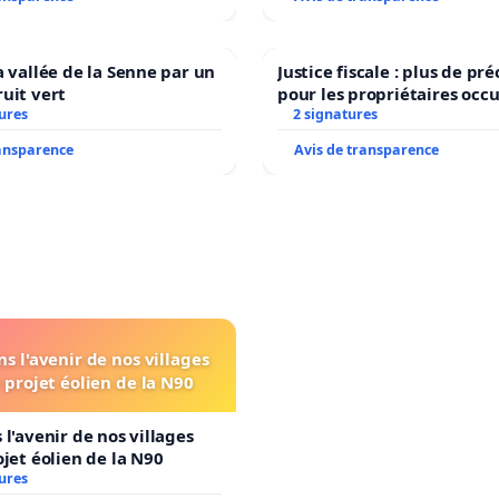
a vallée de la Senne par un
Justice fiscale : plus de p
uit vert
pour les propriétaires occ
ures
2 signatures
ransparence
Avis de transparence
s l'avenir de nos villages
 projet éolien de la N90
 l'avenir de nos villages
ojet éolien de la N90
ures