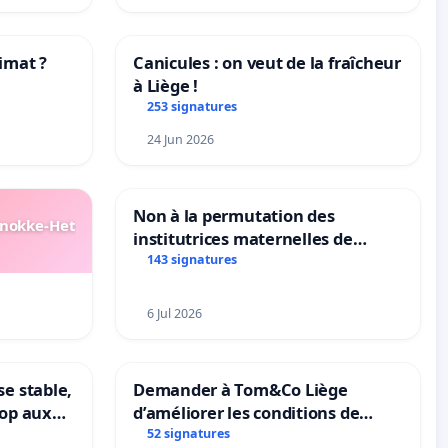
imat ?
Canicules : on veut de la fraîcheur
à Liège !
tres
253 signatures
24 Jun 2026
Non à la permutation des
Knokke-Het
institutrices maternelles de
Bléharies et Laplaigne !
143 signatures
Préservons la stabilité de nos
enfants.
6 Jul 2026
se stable,
Demander à Tom&Co Liège
top aux
d’améliorer les conditions de
le
présentation des animaux et de
52 signatures