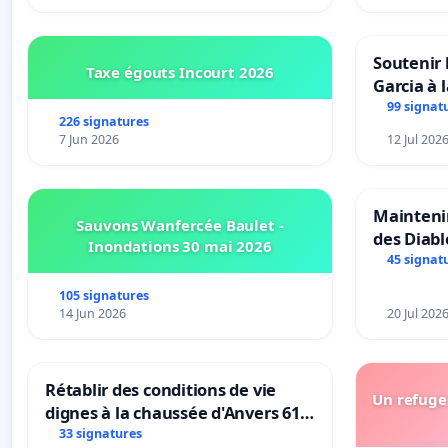
Soutenir 
Taxe égouts Incourt 2026
Garcia à 
Rouges |
99 signat
226 signatures
van Rudi 
7 Jun 2026
12 Jul 202
Maintenir
Sauvons Wanfercée Baulet -
des Diab
Inondations 30 mai 2026
45 signat
105 signatures
14 Jun 2026
20 Jul 202
Rétablir des conditions de vie
Un refuge 
dignes à la chaussée d'Anvers 61
et 63
33 signatures