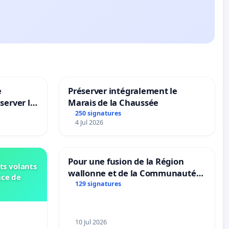
e
Préserver intégralement le
server le
Marais de la Chaussée
250 signatures
4 Jul 2026
Pour une fusion de la Région
ts volants
wallonne et de la Communauté
nce de
française (Fédération Wallonie-
129 signatures
Bruxelles)
10 Jul 2026