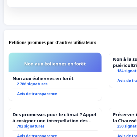
Pétitions promues par d'autres utilisateurs
Non à la s
Non aux éoliennes en forêt
puéricultr
184 signat
Non aux éoliennes en forêt
Avis de t
2 786 signatures
Avis de transparence
Des promesses pour le climat ? Appel
Préserver 
à cosigner une interpellation des
la Chaussé
ministres wallons du climat et de
702 signatures
250 signat
l’environnement.
Avis de transparence
Avis de t