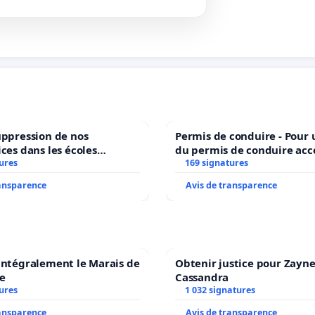
uppression de nos
Permis de conduire - Pour
ices dans les écoles
du permis de conduire acc
ures
communale de Flémalle !
dans plusieurs langues à B
169 signatures
ransparence
Avis de transparence
intégralement le Marais de
Obtenir justice pour Zayne
e
Cassandra
ures
1 032 signatures
ransparence
Avis de transparence