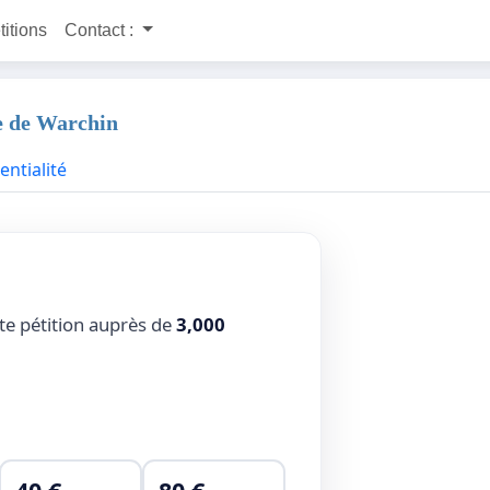
titions
Contact :
ge de Warchin
entialité
tte pétition auprès de
3,000