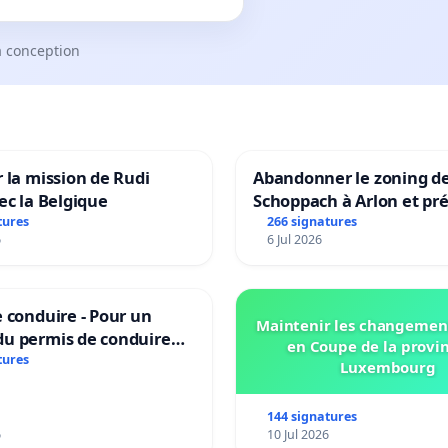
a conception
 la mission de Rudi
Abandonner le zoning d
ec la Belgique
Schoppach à Arlon et pré
site naturel
tures
266 signatures
6
6 Jul 2026
 conduire - Pour un
Maintenir les changemen
u permis de conduire
en Coupe de la provi
e dans plusieurs langues
tures
Luxembourg
es
144 signatures
6
10 Jul 2026