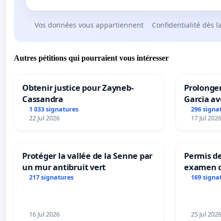
Vos données vous appartiennent
Confidentialité dès l
Autres pétitions qui pourraient vous intéresser
Obtenir justice pour Zayneb-
Prolonger
Cassandra
Garcia av
1 033 signatures
296 signa
22 Jul 2026
17 Jul 202
Protéger la vallée de la Senne par
Permis de
un mur antibruit vert
examen d
accessibl
217 signatures
169 signa
à Bruxell
16 Jul 2026
25 Jul 202