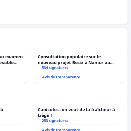
 un examen
Consultation populaire sur le
essible
nouveau projet Besix à Namur au
ruxelles
Parc Léopold ?
534 signatures
Avis de transparence
b-
Canicules : on veut de la fraîcheur à
Liège !
253 signatures
Avis de transparence