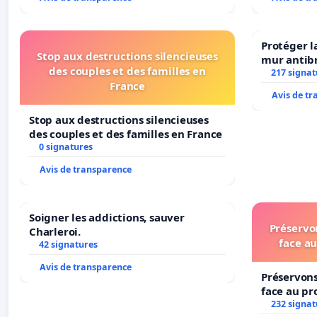
Protéger l
Stop aux destructions silencieuses
mur antibr
des couples et des familles en
217 signat
France
Avis de t
Stop aux destructions silencieuses
des couples et des familles en France
0 signatures
Avis de transparence
Soigner les addictions, sauver
Préservon
Charleroi.
face au
42 signatures
Avis de transparence
Préservons
face au pr
232 signat