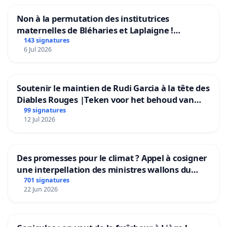
Non à la permutation des institutrices
maternelles de Bléharies et Laplaigne !
Préservons la stabilité de nos enfants.
143 signatures
6 Jul 2026
Soutenir le maintien de Rudi Garcia à la tête des
Diables Rouges |Teken voor het behoud van
Rudi Garcia als bondscoach
99 signatures
12 Jul 2026
Des promesses pour le climat ? Appel à cosigner
une interpellation des ministres wallons du
climat et de l’environnement.
701 signatures
22 Jun 2026