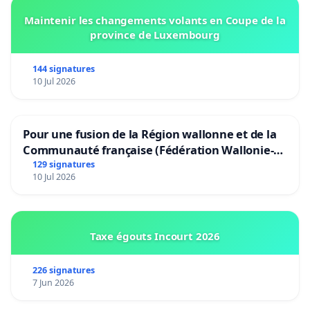
Maintenir les changements volants en Coupe de la
province de Luxembourg
144 signatures
10 Jul 2026
Pour une fusion de la Région wallonne et de la
Communauté française (Fédération Wallonie-
Bruxelles)
129 signatures
10 Jul 2026
Taxe égouts Incourt 2026
226 signatures
7 Jun 2026