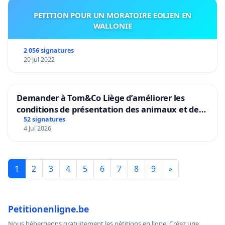
PETITION POUR UN MORATOIRE EOLIEN EN
WALLONIE
2 056 signatures
20 Jul 2022
Demander à Tom&Co Liège d’améliorer les
conditions de présentation des animaux et de
mettre fin à la vente d’animaux en magasin
52 signatures
4 Jul 2026
1
2
3
4
5
6
7
8
9
»
Petitionenligne.be
Nous hébergeons gratuitement les pétitions en ligne. Créez une