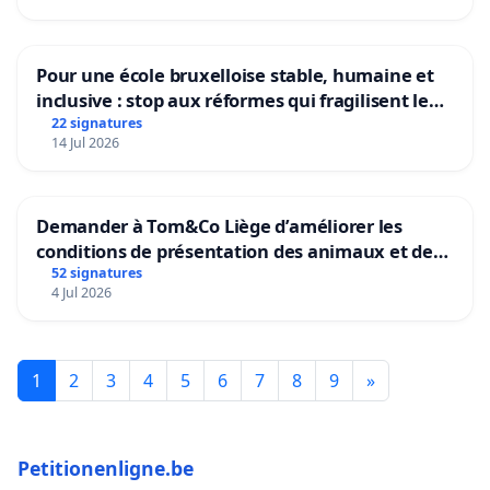
Pour une école bruxelloise stable, humaine et
inclusive : stop aux réformes qui fragilisent le
primaire
22 signatures
14 Jul 2026
Demander à Tom&Co Liège d’améliorer les
conditions de présentation des animaux et de
mettre fin à la vente d’animaux en magasin
52 signatures
4 Jul 2026
1
2
3
4
5
6
7
8
9
»
Petitionenligne.be