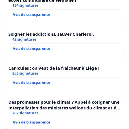
écoles communale de Flémalle !
184 signatures
Avis de transparence
Soigner les addictions, sauver Charleroi.
42 signatures
Avis de transparence
Canicules : on veut de la fraîcheur à Liège !
253 signatures
Avis de transparence
Des promesses pour le climat ? Appel à cosigner une
interpellation des ministres wallons du climat et de
l’environnement.
702 signatures
Avis de transparence