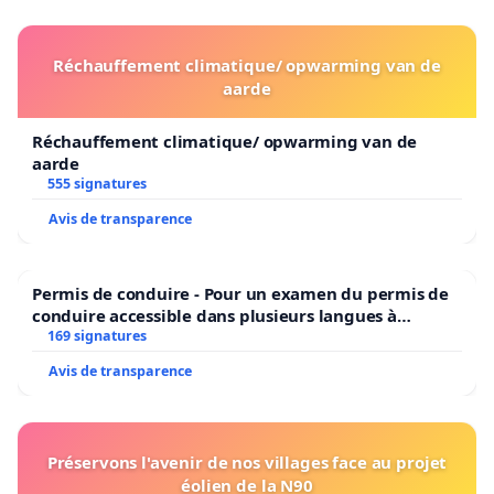
Réchauffement climatique/ opwarming van de
aarde
Réchauffement climatique/ opwarming van de
aarde
555 signatures
Avis de transparence
Permis de conduire - Pour un examen du permis de
conduire accessible dans plusieurs langues à
Bruxelles
169 signatures
Avis de transparence
Préservons l'avenir de nos villages face au projet
éolien de la N90