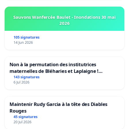
Sauvons Wanfercée Baulet - Inondations 30 mai
2026
105 signatures
14 Jun 2026
Non à la permutation des institutrices
maternelles de Bléharies et Laplaigne !
Préservons la stabilité de nos enfants.
143 signatures
6 Jul 2026
Maintenir Rudy Garcia à la tête des Diables
Rouges
45 signatures
20 Jul 2026