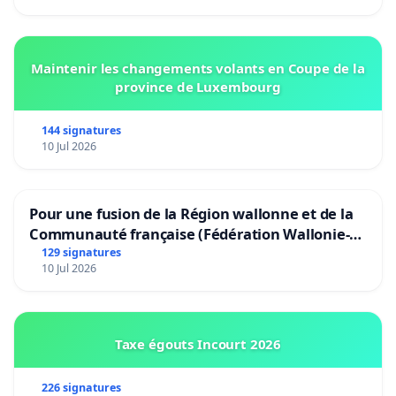
Maintenir les changements volants en Coupe de la
province de Luxembourg
144 signatures
10 Jul 2026
Pour une fusion de la Région wallonne et de la
Communauté française (Fédération Wallonie-
Bruxelles)
129 signatures
10 Jul 2026
Taxe égouts Incourt 2026
226 signatures