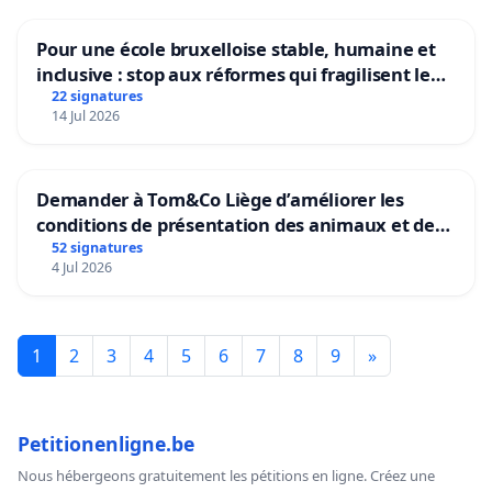
Pour une école bruxelloise stable, humaine et
inclusive : stop aux réformes qui fragilisent le
primaire
22 signatures
14 Jul 2026
Demander à Tom&Co Liège d’améliorer les
conditions de présentation des animaux et de
mettre fin à la vente d’animaux en magasin
52 signatures
4 Jul 2026
1
2
3
4
5
6
7
8
9
»
Petitionenligne.be
Nous hébergeons gratuitement les pétitions en ligne. Créez une