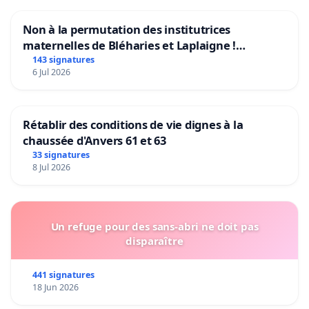
Non à la permutation des institutrices
maternelles de Bléharies et Laplaigne !
Préservons la stabilité de nos enfants.
143 signatures
6 Jul 2026
Rétablir des conditions de vie dignes à la
chaussée d'Anvers 61 et 63
33 signatures
8 Jul 2026
Un refuge pour des sans-abri ne doit pas
disparaître
441 signatures
18 Jun 2026