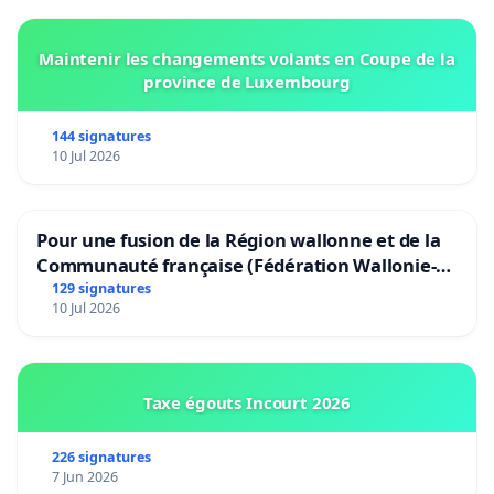
Maintenir les changements volants en Coupe de la
province de Luxembourg
144 signatures
10 Jul 2026
Pour une fusion de la Région wallonne et de la
Communauté française (Fédération Wallonie-
Bruxelles)
129 signatures
10 Jul 2026
Taxe égouts Incourt 2026
226 signatures
7 Jun 2026