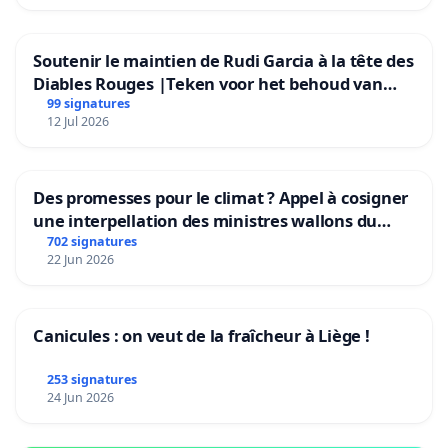
Soutenir le maintien de Rudi Garcia à la tête des
Diables Rouges |Teken voor het behoud van
Rudi Garcia als bondscoach
99 signatures
12 Jul 2026
Des promesses pour le climat ? Appel à cosigner
une interpellation des ministres wallons du
climat et de l’environnement.
702 signatures
22 Jun 2026
Canicules : on veut de la fraîcheur à Liège !
253 signatures
24 Jun 2026