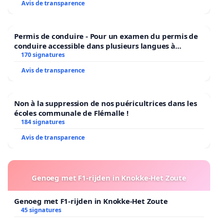
Avis de transparence
Permis de conduire - Pour un examen du permis de
conduire accessible dans plusieurs langues à
Bruxelles
170 signatures
Avis de transparence
Non à la suppression de nos puéricultrices dans les
écoles communale de Flémalle !
184 signatures
Avis de transparence
Genoeg met F1-rijden in Knokke-Het Zoute
Genoeg met F1-rijden in Knokke-Het Zoute
45 signatures