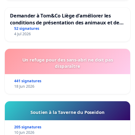
Demander à Tom&Co Liège d’améliorer les
conditions de présentation des animaux et de
mettre fin à la vente d’animaux en magasin
52 signatures
4 Jul 2026
Un refuge pour des sans-abri ne doit pas
disparaître
441 signatures
18 Jun 2026
Soutien à la Taverne du Poseidon
205 signatures
10 Jun 2026