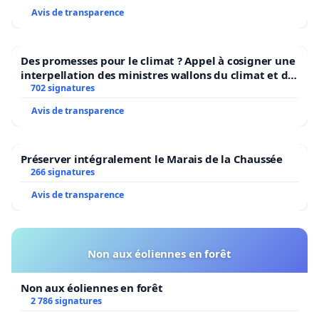
Avis de transparence
Des promesses pour le climat ? Appel à cosigner une
interpellation des ministres wallons du climat et de
l’environnement.
702 signatures
Avis de transparence
Préserver intégralement le Marais de la Chaussée
266 signatures
Avis de transparence
Non aux éoliennes en forêt
Non aux éoliennes en forêt
2 786 signatures