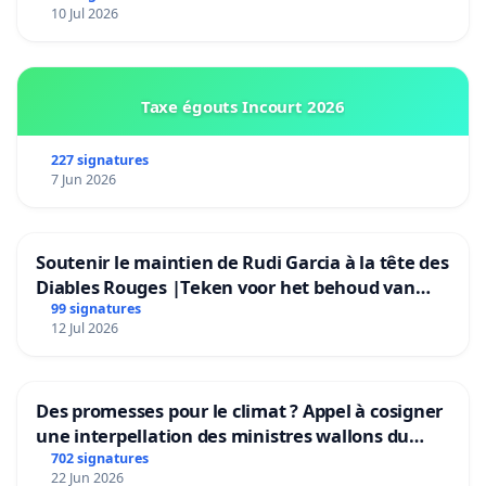
10 Jul 2026
Taxe égouts Incourt 2026
227 signatures
7 Jun 2026
Soutenir le maintien de Rudi Garcia à la tête des
Diables Rouges |Teken voor het behoud van
Rudi Garcia als bondscoach
99 signatures
12 Jul 2026
Des promesses pour le climat ? Appel à cosigner
une interpellation des ministres wallons du
climat et de l’environnement.
702 signatures
22 Jun 2026