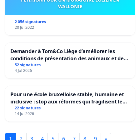
WALLONIE
2 056 signatures
20 Jul 2022
Demander à Tom&Co Liège d’améliorer les
conditions de présentation des animaux et de
mettre fin à la vente d’animaux en magasin
52 signatures
4 Jul 2026
Pour une école bruxelloise stable, humaine et
inclusive : stop aux réformes qui fragilisent le
primaire
22 signatures
14 Jul 2026
1
2
3
4
5
6
7
8
9
»