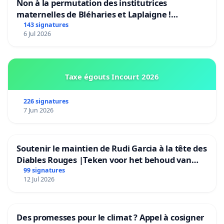
Non à la permutation des institutrices
maternelles de Bléharies et Laplaigne !
Préservons la stabilité de nos enfants.
143 signatures
6 Jul 2026
Taxe égouts Incourt 2026
226 signatures
7 Jun 2026
Soutenir le maintien de Rudi Garcia à la tête des
Diables Rouges |Teken voor het behoud van
Rudi Garcia als bondscoach
99 signatures
12 Jul 2026
Des promesses pour le climat ? Appel à cosigner