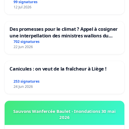
Rudi Garcia als bondscoach
99 signatures
12 Jul 2026
Des promesses pour le climat ? Appel à cosigner
une interpellation des ministres wallons du
climat et de l’environnement.
702 signatures
22 Jun 2026
Canicules : on veut de la fraîcheur à Liège !
253 signatures
24 Jun 2026
Sauvons Wanfercée Baulet - Inondations 30 mai
2026