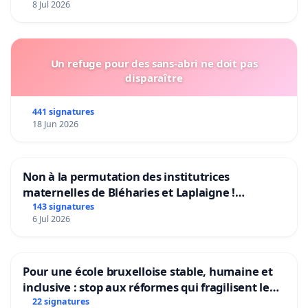
8 Jul 2026
Un refuge pour des sans-abri ne doit pas
disparaître
441 signatures
18 Jun 2026
Non à la permutation des institutrices
maternelles de Bléharies et Laplaigne !
Préservons la stabilité de nos enfants.
143 signatures
6 Jul 2026
Pour une école bruxelloise stable, humaine et
inclusive : stop aux réformes qui fragilisent le
primaire
22 signatures