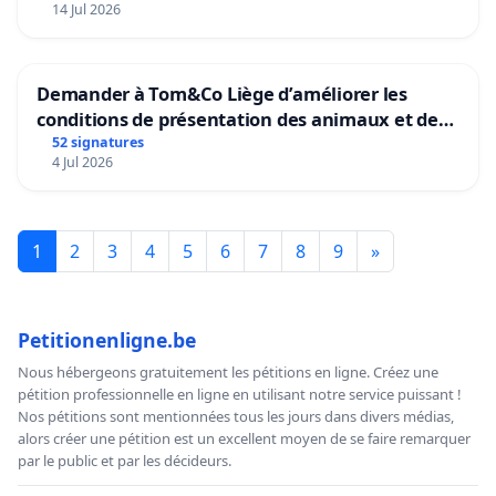
14 Jul 2026
Demander à Tom&Co Liège d’améliorer les
conditions de présentation des animaux et de
mettre fin à la vente d’animaux en magasin
52 signatures
4 Jul 2026
1
2
3
4
5
6
7
8
9
»
Petitionenligne.be
Nous hébergeons gratuitement les pétitions en ligne. Créez une
pétition professionnelle en ligne en utilisant notre service puissant !
Nos pétitions sont mentionnées tous les jours dans divers médias,
alors créer une pétition est un excellent moyen de se faire remarquer
par le public et par les décideurs.