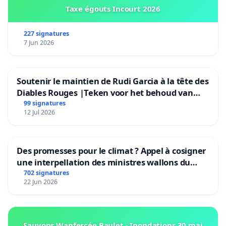
Taxe égouts Incourt 2026
227 signatures
7 Jun 2026
Soutenir le maintien de Rudi Garcia à la tête des
Diables Rouges |Teken voor het behoud van
Rudi Garcia als bondscoach
99 signatures
12 Jul 2026
Des promesses pour le climat ? Appel à cosigner
une interpellation des ministres wallons du
climat et de l’environnement.
702 signatures
22 Jun 2026
Sauvons Wanfercée Baulet - Inondations 30 mai