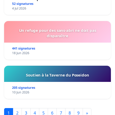
mettre fin à la vente d’animaux en magasin
52 signatures
4 Jul 2026
Un refuge pour des sans-abri ne doit pas
disparaître
441 signatures
18 Jun 2026
Soutien à la Taverne du Poseidon
205 signatures
10 Jun 2026
1
2
3
4
5
6
7
8
9
»