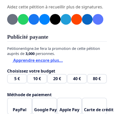
Aidez cette pétition à recueillir plus de signatures.
- La réévaluation complète du tracé et de sa
pertinence environnementale, sociale, juridique et
économique.
-
L’ouverture d’une concertation citoyenne réelle,
Publicité payante
permettant aux habitants d’examiner
Petitionenligne.be fera la promotion de cette pétition
sérieusement des alternatives
: train, tramway
auprès de
3,000
personnes.
régional, bus express, ou réutilisation du réseau
Apprendre encore plus...
routier existant (itinéraires bis).
Choisissez votre budget
Les habitants ont le droit d’être pleinement
5 €
10 €
20 €
40 €
80 €
associés à cette décision majeure pour leur
territoire.
Protégeons nos terres, nos emplois,
Méthode de paiement
nos agriculteurs et notre cadre de vie.
Signons pour stopper la déviation RN113 dans
PayPal
Google Pay
Apple Pay
Carte de crédit
ces conditions floues et construire des solutions