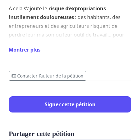
À cela s’ajoute le
risque d’expropriations
inutilement douloureuses
: des habitants, des
entrepreneurs et des agriculteurs risquent de
perdre leur maison ou leur outil de travail… pour
un projet dont la réalisation même reste
Montrer plus
incertaine.
Enfin ce projet entre en contradiction avec la Loi de
mars 2025 sur la souveraineté alimentaire mais
Contacter l’auteur de la pétition
aussi avec les études récentes sur les effets des
nouvelles routes qui en réalité accroissent les
circulations.
Signer cette pétition
Nous demandons :
- La suspension de toute nouvelle expropriation liée
Partager cette pétition
à ce projet.