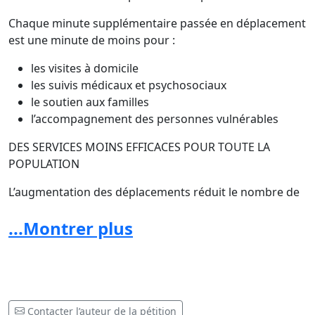
Chaque minute supplémentaire passée en déplacement
est une minute de moins pour :
les visites à domicile
les suivis médicaux et psychosociaux
le soutien aux familles
l’accompagnement des personnes vulnérables
DES SERVICES MOINS EFFICACES POUR TOUTE LA
POPULATION
L’augmentation des déplacements réduit le nombre de
visites possibles dans une journée et complique
...Montrer plus
l’organisation des services.
Cela peut entraîner des délais, une diminution de l’accès
aux services et une pression accrue sur les équipes.
UN IMPACT SUR PLUSIEURS SERVICES, PAS SEULEMENT
Contacter l’auteur de la pétition