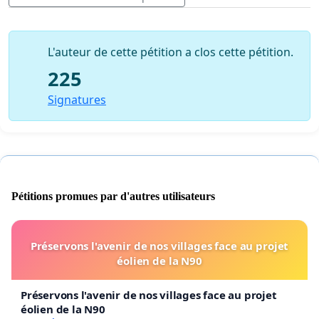
LE SOUTIEN À DOMICILE
Le CLSC de Piedmont sert de point central pour
plusieurs professionnels et équipes.
L'auteur de cette pétition a clos cette pétition.
225
Le déménagement affectera donc la coordination, la
rapidité d’intervention et la qualité globale des services
Signatures
offerts à la population des Pays-d’en-Haut.
UNE PRESSION ACCRUE SUR LES EMPLOYÉS
Plus de déplacements signifie plus de fatigue, plus de
stress et un risque accru d’épuisement.
Pétitions promues par d'autres utilisateurs
Dans un contexte où le réseau de la santé est déjà
fragile, cette décision pourrait nuire à la rétention du
personnel et à la stabilité des équipes.
Préservons l'avenir de nos villages face au projet
éolien de la N90
CE QUE NOUS DEMANDONS
Préservons l'avenir de nos villages face au projet
Nous demandons au CISSS des Laurentides de :
éolien de la N90