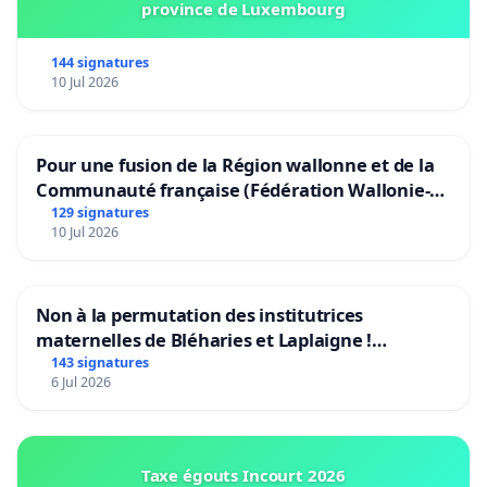
province de Luxembourg
144 signatures
10 Jul 2026
Pour une fusion de la Région wallonne et de la
Communauté française (Fédération Wallonie-
Bruxelles)
129 signatures
10 Jul 2026
Non à la permutation des institutrices
maternelles de Bléharies et Laplaigne !
Préservons la stabilité de nos enfants.
143 signatures
6 Jul 2026
Taxe égouts Incourt 2026