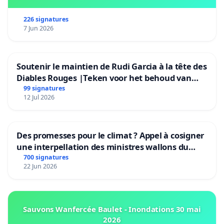
226 signatures
7 Jun 2026
Soutenir le maintien de Rudi Garcia à la tête des
Diables Rouges |Teken voor het behoud van
Rudi Garcia als bondscoach
99 signatures
12 Jul 2026
Des promesses pour le climat ? Appel à cosigner
une interpellation des ministres wallons du
climat et de l’environnement.
700 signatures
22 Jun 2026
Sauvons Wanfercée Baulet - Inondations 30 mai
2026