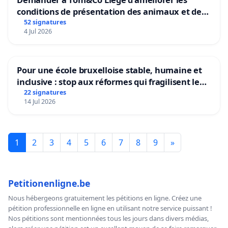
conditions de présentation des animaux et de
mettre fin à la vente d’animaux en magasin
52 signatures
4 Jul 2026
Pour une école bruxelloise stable, humaine et
inclusive : stop aux réformes qui fragilisent le
primaire
22 signatures
14 Jul 2026
1
2
3
4
5
6
7
8
9
»
Petitionenligne.be
Nous hébergeons gratuitement les pétitions en ligne. Créez une
pétition professionnelle en ligne en utilisant notre service puissant !
Nos pétitions sont mentionnées tous les jours dans divers médias,