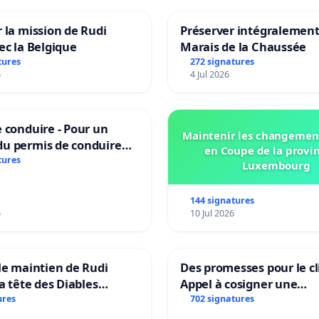
 la mission de Rudi
Préserver intégralement
ec la Belgique
Marais de la Chaussée
tures
272 signatures
6
4 Jul 2026
 conduire - Pour un
Maintenir les changemen
u permis de conduire
en Coupe de la provi
e dans plusieurs langues
tures
Luxembourg
es
144 signatures
6
10 Jul 2026
le maintien de Rudi
Des promesses pour le cl
la tête des Diables
Appel à cosigner une
Teken voor het behoud
interpellation des minis
ures
702 signatures
Garcia als bondscoach
wallons du climat et de