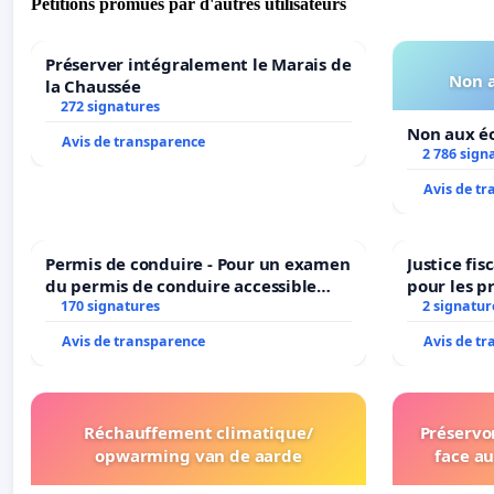
Pétitions promues par d'autres utilisateurs
Préserver intégralement le Marais de
Non a
la Chaussée
272 signatures
Non aux éo
Avis de transparence
2 786 sign
Avis de t
Permis de conduire - Pour un examen
Justice fi
du permis de conduire accessible
pour les p
dans plusieurs langues à Bruxelles
170 signatures
2 signatur
Avis de transparence
Avis de t
Réchauffement climatique/
Préservon
opwarming van de aarde
face au