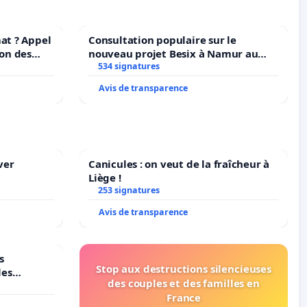
at ? Appel
Consultation populaire sur le
ion des
nouveau projet Besix à Namur au
t et de
Parc Léopold ?
534 signatures
Avis de transparence
ver
Canicules : on veut de la fraîcheur à
Liège !
253 signatures
Avis de transparence
s
Stop aux destructions silencieuses
les
des couples et des familles en
France