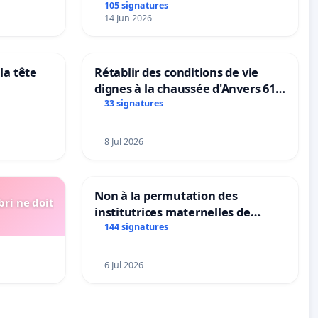
105 signatures
14 Jun 2026
la tête
Rétablir des conditions de vie
dignes à la chaussée d'Anvers 61
et 63
33 signatures
8 Jul 2026
Non à la permutation des
bri ne doit
institutrices maternelles de
Bléharies et Laplaigne !
144 signatures
Préservons la stabilité de nos
enfants.
6 Jul 2026