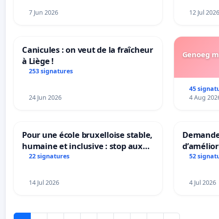
7 Jun 2026
12 Jul 202
Canicules : on veut de la fraîcheur
Genoeg me
à Liège !
253 signatures
45 signat
24 Jun 2026
4 Aug 202
Pour une école bruxelloise stable,
Demander
humaine et inclusive : stop aux
d’amélior
réformes qui fragilisent le
présenta
22 signatures
52 signat
primaire
mettre fi
en magas
14 Jul 2026
4 Jul 2026