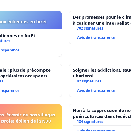
Des promesses pour le clim
ux éoliennes en forêt
à cosigner une interpellat
ministres wallons du clima
702 signatures
l’environnement.
liennes en forêt
Avis de transparence
atures
ransparence
scale : plus de précompte
Soigner les addictions, sau
ropriétaires occupants
Charleroi.
es
42 signatures
ransparence
Avis de transparence
Non à la suppression de no
s l'avenir de nos villages
puéricultrices dans les éco
 projet éolien de la N90
184 signatures
communale de Flémalle !
Avis de transparence