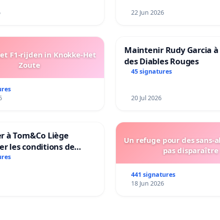
l’environnement.
6
22 Jun 2026
Maintenir Rudy Garcia à 
t F1-rijden in Knokke-Het
des Diables Rouges
Zoute
45 signatures
ures
6
20 Jul 2026
 à Tom&Co Liège
Un refuge pour des sans-a
er les conditions de
pas disparaître
tion des animaux et de
ures
n à la vente d’animaux
441 signatures
in
18 Jun 2026