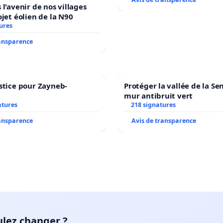
 l'avenir de nos villages
ojet éolien de la N90
ures
ransparence
stice pour Zayneb-
Protéger la vallée de la Se
mur antibruit vert
atures
218 signatures
ransparence
Avis de transparence
ulez changer ?