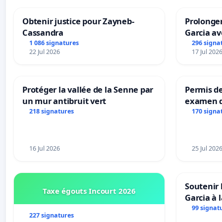
Obtenir justice pour Zayneb-
Prolonger
Cassandra
Garcia av
1 086 signatures
296 signa
22 Jul 2026
17 Jul 202
Protéger la vallée de la Senne par
Permis de
un mur antibruit vert
examen d
accessibl
218 signatures
170 signa
à Bruxell
16 Jul 2026
25 Jul 202
Soutenir 
Taxe égouts Incourt 2026
Garcia à 
Rouges |
99 signat
227 signatures
van Rudi 