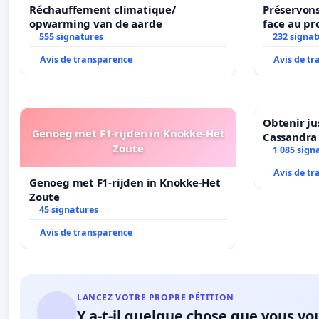
Réchauffement climatique/
Préservons
opwarming van de aarde
face au pr
555 signatures
232 signat
Avis de transparence
Avis de t
Obtenir ju
Genoeg met F1-rijden in Knokke-Het
Cassandra
Zoute
1 085 sign
Avis de t
Genoeg met F1-rijden in Knokke-Het
Zoute
45 signatures
Avis de transparence
LANCEZ VOTRE PROPRE PÉTITION
Y a-t-il quelque chose que vous vo