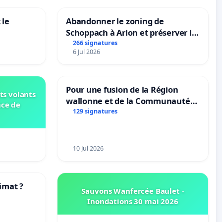
 le
Abandonner le zoning de
Schoppach à Arlon et préserver le
site naturel
266 signatures
6 Jul 2026
Pour une fusion de la Région
ts volants
wallonne et de la Communauté
nce de
française (Fédération Wallonie-
129 signatures
Bruxelles)
10 Jul 2026
imat ?
Sauvons Wanfercée Baulet -
Inondations 30 mai 2026
tres