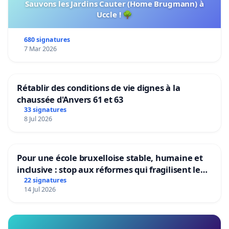
Sauvons les Jardins Cauter (Home Brugmann) à
Uccle ! 🌳
680 signatures
7 Mar 2026
Rétablir des conditions de vie dignes à la
chaussée d'Anvers 61 et 63
33 signatures
8 Jul 2026
Pour une école bruxelloise stable, humaine et
inclusive : stop aux réformes qui fragilisent le
primaire
22 signatures
14 Jul 2026