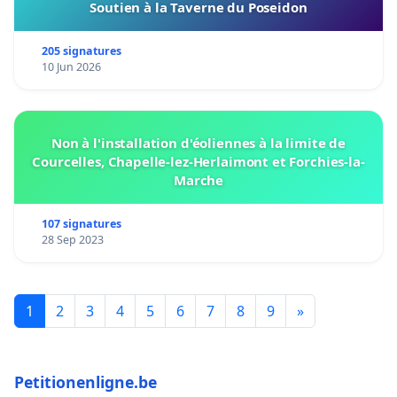
Soutien à la Taverne du Poseidon
205 signatures
10 Jun 2026
Non à l'installation d'éoliennes à la limite de
Courcelles, Chapelle-lez-Herlaimont et Forchies-la-
Marche
107 signatures
28 Sep 2023
1
2
3
4
5
6
7
8
9
»
Petitionenligne.be