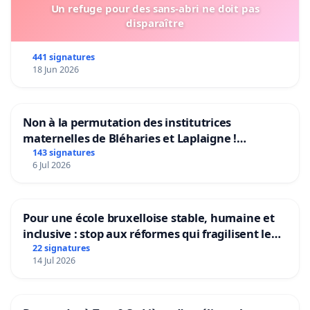
Un refuge pour des sans-abri ne doit pas
disparaître
441 signatures
18 Jun 2026
Non à la permutation des institutrices
maternelles de Bléharies et Laplaigne !
Préservons la stabilité de nos enfants.
143 signatures
6 Jul 2026
Pour une école bruxelloise stable, humaine et
inclusive : stop aux réformes qui fragilisent le
primaire
22 signatures
14 Jul 2026