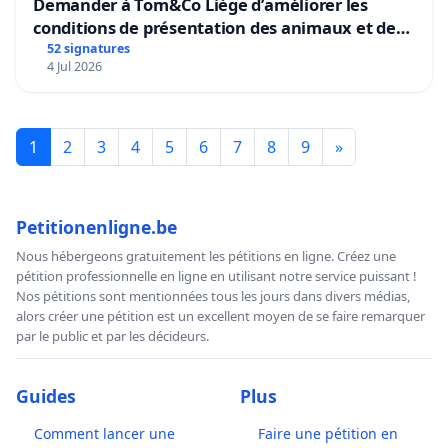
Demander à Tom&Co Liège d’améliorer les
conditions de présentation des animaux et de
mettre fin à la vente d’animaux en magasin
52 signatures
4 Jul 2026
1
2
3
4
5
6
7
8
9
»
Petitionenligne.be
Nous hébergeons gratuitement les pétitions en ligne. Créez une
pétition professionnelle en ligne en utilisant notre service puissant !
Nos pétitions sont mentionnées tous les jours dans divers médias,
alors créer une pétition est un excellent moyen de se faire remarquer
par le public et par les décideurs.
Guides
Plus
Comment lancer une
Faire une pétition en