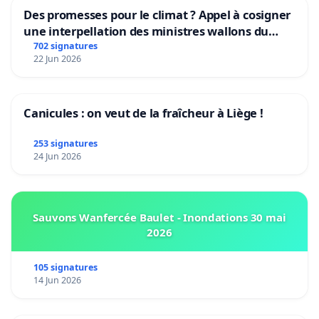
Des promesses pour le climat ? Appel à cosigner
une interpellation des ministres wallons du
climat et de l’environnement.
702 signatures
22 Jun 2026
Canicules : on veut de la fraîcheur à Liège !
253 signatures
24 Jun 2026
Sauvons Wanfercée Baulet - Inondations 30 mai
2026
105 signatures
14 Jun 2026