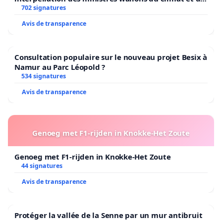
l’environnement.
702 signatures
Avis de transparence
Consultation populaire sur le nouveau projet Besix à
Namur au Parc Léopold ?
534 signatures
Avis de transparence
Genoeg met F1-rijden in Knokke-Het Zoute
Genoeg met F1-rijden in Knokke-Het Zoute
44 signatures
Avis de transparence
Protéger la vallée de la Senne par un mur antibruit