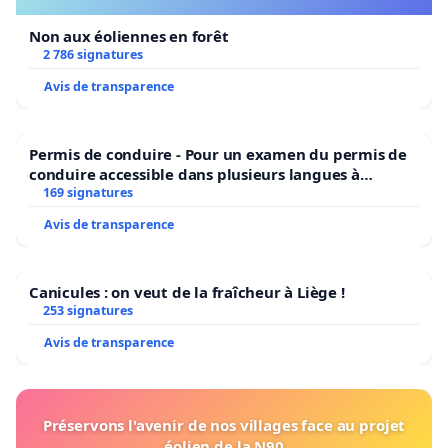
Non aux éoliennes en forêt
2 786 signatures
Avis de transparence
Permis de conduire - Pour un examen du permis de
conduire accessible dans plusieurs langues à
Bruxelles
169 signatures
Avis de transparence
Canicules : on veut de la fraîcheur à Liège !
253 signatures
Avis de transparence
Préservons l'avenir de nos villages face au projet
éolien de la N90