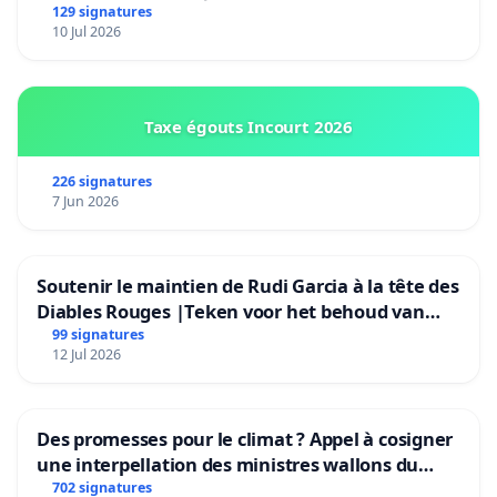
Bruxelles)
129 signatures
10 Jul 2026
Taxe égouts Incourt 2026
226 signatures
7 Jun 2026
Soutenir le maintien de Rudi Garcia à la tête des
Diables Rouges |Teken voor het behoud van
Rudi Garcia als bondscoach
99 signatures
12 Jul 2026
Des promesses pour le climat ? Appel à cosigner
une interpellation des ministres wallons du
climat et de l’environnement.
702 signatures