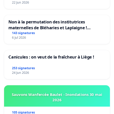
22 Jun 2026
Non à la permutation des institutrices
maternelles de Bléharies et Laplaigne !
Préservons la stabilité de nos enfants.
143 signatures
6 Jul 2026
Canicules : on veut de la fraîcheur à Liège !
253 signatures
24 Jun 2026
Sauvons Wanfercée Baulet - Inondations 30 mai
2026
105 signatures