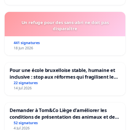
Un refuge pour des sans-abri ne doit pas
disparaître
441 signatures
18 Jun 2026
Pour une école bruxelloise stable, humaine et
inclusive : stop aux réformes qui fragilisent le
primaire
22 signatures
14 Jul 2026
Demander à Tom&Co Liège d’améliorer les
conditions de présentation des animaux et de
mettre fin à la vente d’animaux en magasin
52 signatures
4 Jul 2026