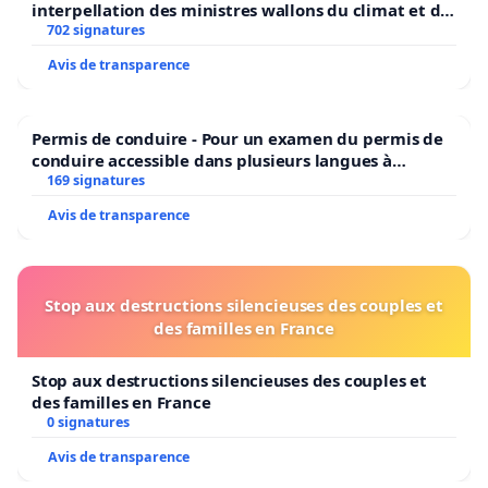
interpellation des ministres wallons du climat et de
l’environnement.
702 signatures
Avis de transparence
Permis de conduire - Pour un examen du permis de
conduire accessible dans plusieurs langues à
Bruxelles
169 signatures
Avis de transparence
Stop aux destructions silencieuses des couples et
des familles en France
Stop aux destructions silencieuses des couples et
des familles en France
0 signatures
Avis de transparence