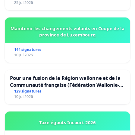
25 Jul 2026
Maintenir les changements volants en Coupe de la
province de Luxembourg
144 signatures
10 Jul 2026
Pour une fusion de la Région wallonne et de la
Communauté française (Fédération Wallonie-
Bruxelles)
129 signatures
10 Jul 2026
Taxe égouts Incourt 2026