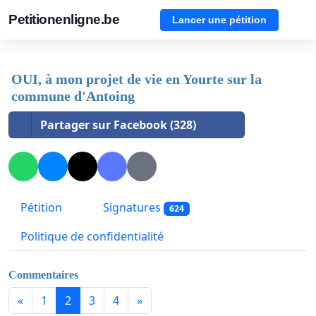
Petitionenligne.be
Lancer une pétition
OUI, à mon projet de vie en Yourte sur la
commune d'Antoing
Partager sur Facebook (328)
Pétition
Signatures
624
Politique de confidentialité
Commentaires
«
1
2
3
4
»