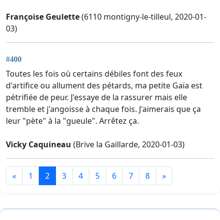
Françoise Geulette
(6110 montigny-le-tilleul, 2020-01-
03)
#400
Toutes les fois où certains débiles font des feux
d'artifice ou allument des pétards, ma petite Gaïa est
pétrifiée de peur. J'essaye de la rassurer mais elle
tremble et j'angoisse à chaque fois. J'aimerais que ça
leur "pète" à la "gueule". Arrêtez ça.
Vicky Caquineau
(Brive la Gaillarde, 2020-01-03)
«
1
2
3
4
5
6
7
8
»