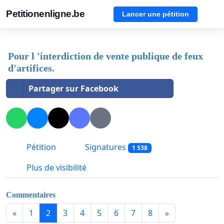
Petitionenligne.be
Lancer une pétition
Pour l 'interdiction de vente publique de feux
d'artifices.
Partager sur Facebook
Pétition
Signatures
1 538
Plus de visibilité
Commentaires
«
1
2
3
4
5
6
7
8
»