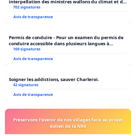
interpellation des ministres wallons du climat et de
l’environnement.
702 signatures
Avis de transparence
Permis de conduire - Pour un examen du permis de
conduire accessible dans plusieurs langues à
Bruxelles
169 signatures
Avis de transparence
Soigner les addictions, sauver Charleroi.
42 signatures
Avis de transparence
Préservons l'avenir de nos villages face au projet
éolien de la N90