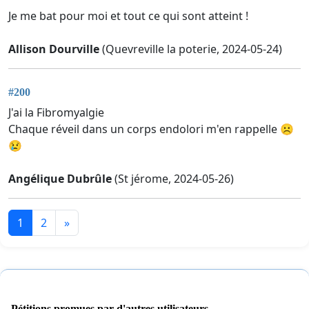
Je me bat pour moi et tout ce qui sont atteint !
Allison Dourville
(Quevreville la poterie, 2024-05-24)
#200
J'ai la Fibromyalgie
Chaque réveil dans un corps endolori m'en rappelle ☹️
😢
Angélique Dubrûle
(St jérome, 2024-05-26)
1
2
»
Pétitions promues par d'autres utilisateurs