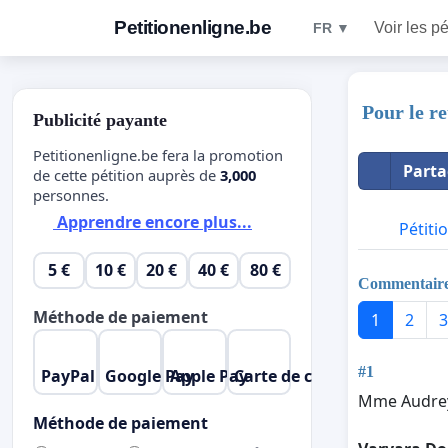
Petitionenligne.be
Voir les pé
FR ▼
Pour le r
Publicité payante
Petitionenligne.be fera la promotion
Parta
de cette pétition auprès de
3,000
personnes.
Apprendre encore plus...
Pétiti
5 €
10 €
20 €
40 €
80 €
Commentair
Méthode de paiement
1
2
3
#1
PayPal
Google Pay
Apple Pay
Carte de crédit
Mme Audrey 
Méthode de paiement