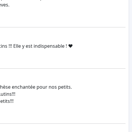
èves.
 !!! Elle y est indispensable ! ❤️
enthèse enchantée pour nos petits.
utins!!!
tits!!!