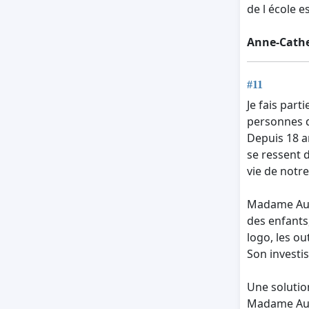
de l école e
Anne-Cathe
#11
Je fais part
personnes 
Depuis 18 a
se ressent d
vie de notre
Madame Audr
des enfants
logo, les ou
Son investis
Une solutio
Madame Audr