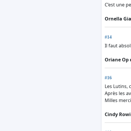
C’est une pe
Ornella Gi
#14
Il faut abso
Oriane Op 
#16
Les Lutins, 
Après les avo
Milles merc
Cindy Rowi