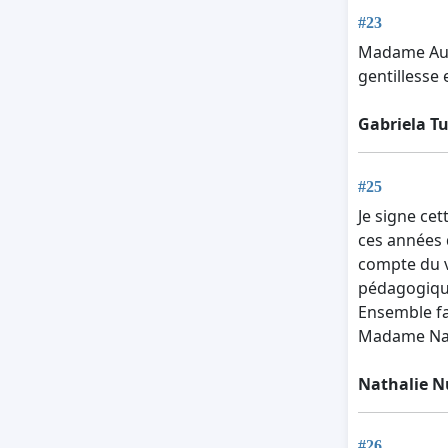
#23
Madame Audre
gentillesse
Gabriela Tu
#25
Je signe cet
ces années 
compte du v
pédagogique,
Ensemble fa
Madame Nath
Nathalie N
#26