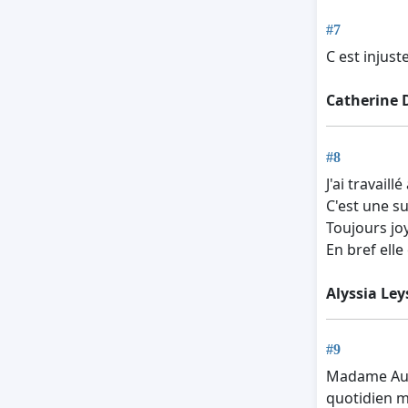
#7
C est injust
Catherine 
#8
J'ai travail
C'est une su
Toujours joy
En bref elle
Alyssia Ley
#9
Madame Audre
quotidien m