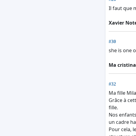
Il faut que 
Xavier No
#30
she is one o
Ma cristin
#32
Ma fille Mi
Grâce à cett
fille.
Nos enfants 
un cadre ha
Pour cela, l