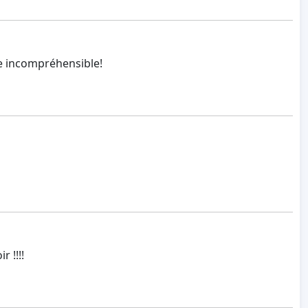
te incompréhensible!
r !!!!