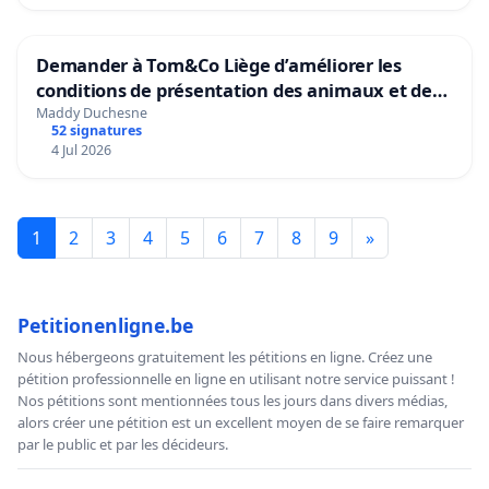
Demander à Tom&Co Liège d’améliorer les
conditions de présentation des animaux et de
mettre fin à la vente d’animaux en magasin
Maddy Duchesne
52 signatures
4 Jul 2026
1
2
3
4
5
6
7
8
9
»
Petitionenligne.be
Nous hébergeons gratuitement les pétitions en ligne. Créez une
pétition professionnelle en ligne en utilisant notre service puissant !
Nos pétitions sont mentionnées tous les jours dans divers médias,
alors créer une pétition est un excellent moyen de se faire remarquer
par le public et par les décideurs.