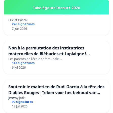
Taxe égouts Incourt 2026
Eric et Pascal
226 signatures
7 Jun 2026
Non à la permutation des institutrices
maternelles de Bléharies et Laplaigne !
Préservons la stabilité de nos enfants.
Les parents de l'école communale …
143 signatures
6 Jul 2026
Soutenir le maintien de Rudi Garcia à la tête des
Diables Rouges |Teken voor het behoud van
Rudi Garcia als bondscoach
Jeremy Joris
99 signatures
12 Jul 2026