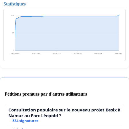
Statistiques
195
98
0
2019-10-09
2019-12-15
2020-02-19
2020-04-26
2020-07-01
2020-09-06
Pétitions promues par d'autres utilisateurs
Consultation populaire sur le nouveau projet Besix à
Namur au Parc Léopold ?
534 signatures