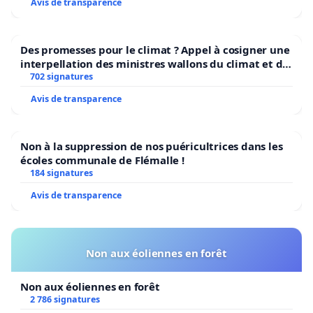
Avis de transparence
Des promesses pour le climat ? Appel à cosigner une
interpellation des ministres wallons du climat et de
l’environnement.
702 signatures
Avis de transparence
Non à la suppression de nos puéricultrices dans les
écoles communale de Flémalle !
184 signatures
Avis de transparence
Non aux éoliennes en forêt
Non aux éoliennes en forêt
2 786 signatures