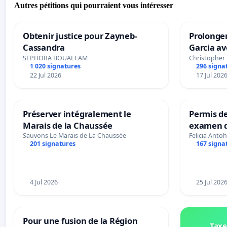
Autres pétitions qui pourraient vous intéresser
Obtenir justice pour Zayneb-
Prolonger
Cassandra
Garcia av
SEPHORA BOUALLAM
Christopher
1 020 signatures
296 signa
22 Jul 2026
17 Jul 202
Préserver intégralement le
Permis de
Marais de la Chaussée
examen d
accessibl
Sauvons Le Marais de La Chaussée
Felicia Antoh
201 signatures
167 signa
à Bruxell
4 Jul 2026
25 Jul 202
Pour une fusion de la Région
Taxe