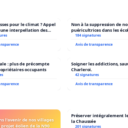
ses pour le climat ? Appel
Non à la suppression de no
 une interpellation des
puéricultrices dans les éco
wallons du climat et de
ures
184 signatures
communale de Flémalle !
nement.
ransparence
Avis de transparence
scale : plus de précompte
Soigner les addictions, sau
ropriétaires occupants
Charleroi.
es
42 signatures
ransparence
Avis de transparence
Préserver intégralement l
s l'avenir de nos villages
la Chaussée
 projet éolien de la N90
201 signatures