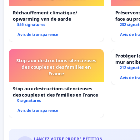
Réchauffement climatique/
Préservons
opwarming van de aarde
face au pr
555 signatures
232 signat
Avis de transparence
Avis de t
Protéger l
Stop aux destructions silencieuses
mur antibr
des couples et des familles en
212 signat
France
Avis de t
Stop aux destructions silencieuses
des couples et des familles en France
0 signatures
Avis de transparence
LANCEZ VOTRE PROPRE PÉTITION