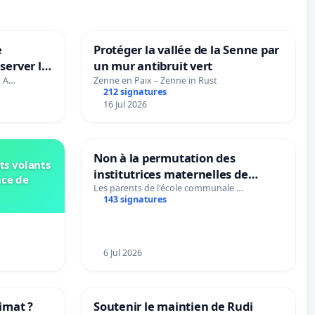
e
Protéger la vallée de la Senne par
server le
un mur antibruit vert
t A…
Zenne en Paix – Zenne in Rust
212 signatures
16 Jul 2026
Non à la permutation des
ts volants
institutrices maternelles de
nce de
Bléharies et Laplaigne !
Les parents de l'école communale …
143 signatures
Préservons la stabilité de nos
enfants.
6 Jul 2026
imat ?
Soutenir le maintien de Rudi