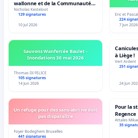
wallonne et de la Communauté
française (Fédération Wallonie-
Nicholas Kesteloot
Eric et Pasca
129 signatures
Bruxelles)
224 signa
10 Jul 2026
7 Jun 2026
Canicules
Sauvons Wanfercée Baulet -
à Liège !
Inondations 30 mai 2026
Vert Ardent
251 signa
Thomas DI FELICE
105 signatures
14 Jun 2026
24 Jun 202
Pour la s
Un refuge pour des sans-abri ne doit
Regence
pas disparaître
Attales Mika
35 signat
Foyer Bodeghem Bruxelles
441 signatures