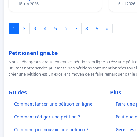
18 Jun 2026
6 Jul 2026
1
2
3
4
5
6
7
8
9
»
Petitionenligne.be
Nous hébergeons gratuitement les pétitions en ligne. Créez une pétitio
utilisant notre service puissant ! Nos pétitions sont mentionnées tous l
créer une pétition est un excellent moyen de se faire remarquer par le p
Guides
Plus
Comment lancer une pétition en ligne
Faire une 
Comment rédiger une pétition ?
Politique 
Comment promouvoir une pétition ?
Gérer les 