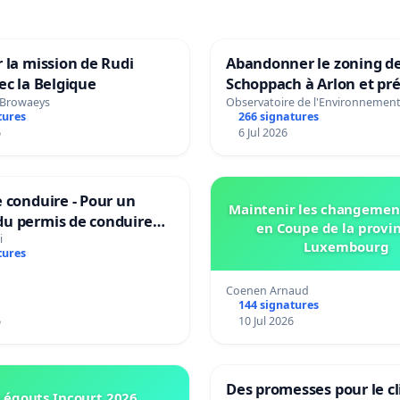
 la mission de Rudi
Abandonner le zoning d
ec la Belgique
Schoppach à Arlon et pré
site naturel
 Browaeys
Observatoire de l'Environnemen
tures
266 signatures
6
6 Jul 2026
 conduire - Pour un
Maintenir les changemen
u permis de conduire
en Coupe de la provi
e dans plusieurs langues
i
Luxembourg
tures
es
Coenen Arnaud
144 signatures
6
10 Jul 2026
Des promesses pour le cl
 égouts Incourt 2026