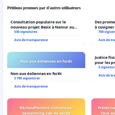
Pétitions promues par d'autres utilisateurs
Consultation populaire sur le
Des promes
nouveau projet Besix à Namur au
à cosigner
Parc Léopold ?
530 signatures
ministres 
700 signat
l’environ
Avis de transparence
Avis de t
Justice fi
Non aux éoliennes en forêt
pour les p
2 signatur
Non aux éoliennes en forêt
Avis de t
2 785 signatures
Avis de transparence
Réchauffement climatique/
Préservon
opwarming van de aarde
face au