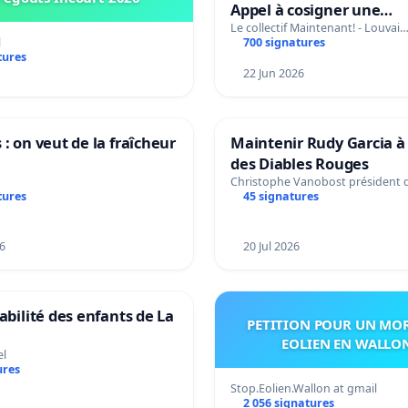
Appel à cosigner une
interpellation des minis
Le collectif Maintenant! - Louvai
l
700 signatures
wallons du climat et de
tures
l’environnement.
22 Jun 2026
 : on veut de la fraîcheur
Maintenir Rudy Garcia à 
des Diables Rouges
Christophe Vanobost président 
tures
45 signatures
6
20 Jul 2026
tabilité des enfants de La
PETITION POUR UN MO
EOLIEN EN WALLO
el
ures
Stop.Eolien.Wallon at gmail
2 056 signatures