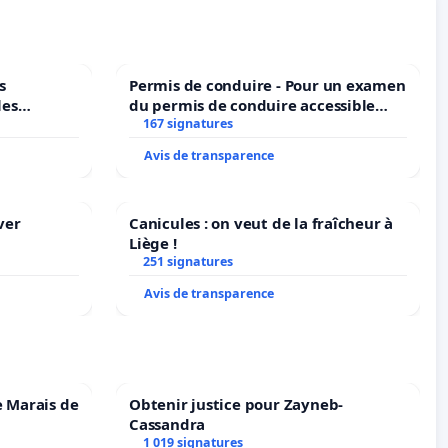
s
Permis de conduire - Pour un examen
les
du permis de conduire accessible
dans plusieurs langues à Bruxelles
167 signatures
Avis de transparence
ver
Canicules : on veut de la fraîcheur à
Liège !
251 signatures
Avis de transparence
e Marais de
Obtenir justice pour Zayneb-
Cassandra
1 019 signatures