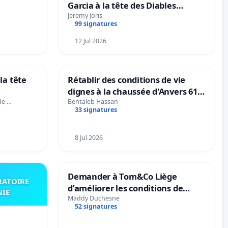
Garcia à la tête des Diables
tres
Rouges |Teken voor het behoud
…
Jeremy Joris
99 signatures
van Rudi Garcia als bondscoach
12 Jul 2026
la tête
Rétablir des conditions de vie
dignes à la chaussée d'Anvers 61
et 63
de …
Bentaleb Hassan
33 signatures
8 Jul 2026
Demander à Tom&Co Liège
RATOIRE
d’améliorer les conditions de
NIE
présentation des animaux et de
Maddy Duchesne
52 signatures
mettre fin à la vente d’animaux
en magasin