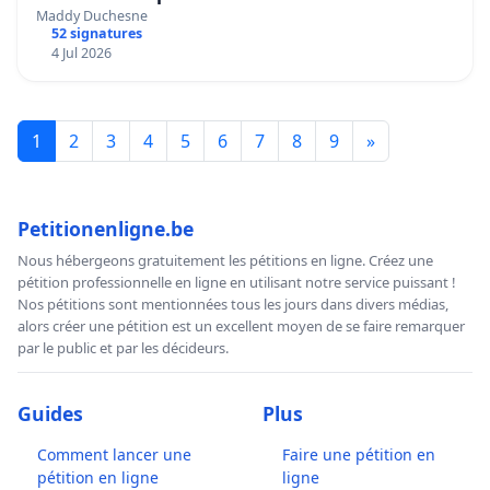
mettre fin à la vente d’animaux en magasin
Maddy Duchesne
52 signatures
4 Jul 2026
1
2
3
4
5
6
7
8
9
»
Petitionenligne.be
Nous hébergeons gratuitement les pétitions en ligne. Créez une
pétition professionnelle en ligne en utilisant notre service puissant !
Nos pétitions sont mentionnées tous les jours dans divers médias,
alors créer une pétition est un excellent moyen de se faire remarquer
par le public et par les décideurs.
Guides
Plus
Comment lancer une
Faire une pétition en
pétition en ligne
ligne