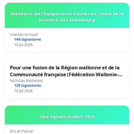
Maintenir les changements volants en Coupe de la
province de Luxembourg
Coenen Arnaud
144 signatures
10 Jul 2026
Pour une fusion de la Région wallonne et de la
Communauté française (Fédération Wallonie-
Bruxelles)
Nicholas Kesteloot
129 signatures
10 Jul 2026
Taxe égouts Incourt 2026
Eric et Pascal