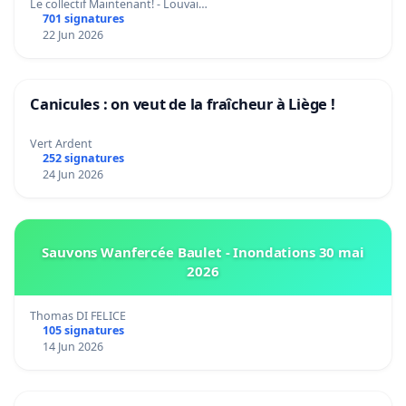
climat et de l’environnement.
Le collectif Maintenant! - Louvai…
701 signatures
22 Jun 2026
Canicules : on veut de la fraîcheur à Liège !
Vert Ardent
252 signatures
24 Jun 2026
Sauvons Wanfercée Baulet - Inondations 30 mai
2026
Thomas DI FELICE
105 signatures
14 Jun 2026