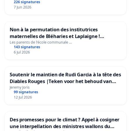
226 signatures
7 Jun 2026
Non à la permutation des institutrices
maternelles de Bléharies et Laplaigne !
Préservons la stabilité de nos enfants.
Les parents de l'école communale …
143 signatures
6 Jul 2026
Soutenir le maintien de Rudi Garcia à la tête des
Diables Rouges |Teken voor het behoud van
Rudi Garcia als bondscoach
Jeremy Joris
99 signatures
12 Jul 2026
Des promesses pour le climat ? Appel à cosigner
une interpellation des ministres wallons du