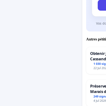
Vos d
Autres pétit
Obtenir 
Cassand
1 030 si
22 Jul 20
Préserve
Marais 
249 sign
4 Jul 202