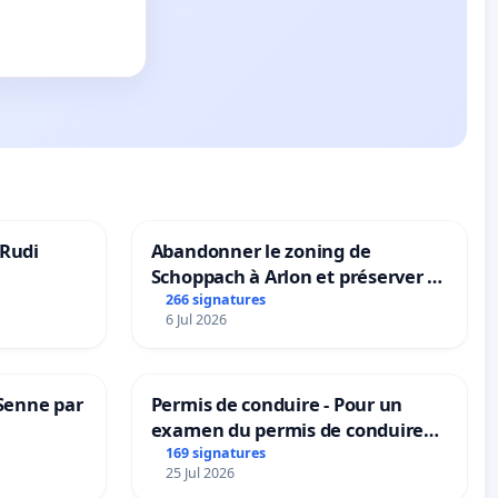
 Rudi
Abandonner le zoning de
Schoppach à Arlon et préserver le
site naturel
266 signatures
6 Jul 2026
 Senne par
Permis de conduire - Pour un
examen du permis de conduire
accessible dans plusieurs langues
169 signatures
25 Jul 2026
à Bruxelles