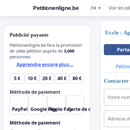
Petitionenligne.be
Voir les pé
FR ▼
Uccle : 
Publicité payante
Petitionenligne.be fera la promotion
Parta
de cette pétition auprès de
3,000
personnes.
Apprendre encore plus...
Pétiti
5 €
10 €
20 €
40 €
80 €
Contacter 
Méthode de paiement
Votre no
PayPal
Google Pay
Apple Pay
Carte de crédit
Adresse d
Méthode de paiement