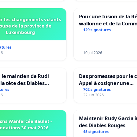
Pour une fusion de la R
r les changements volants
wallonne et de la Com
oupe de la province de
française (Fédération W
129 signatures
Luxembourg
Bruxelles)
atures
26
10 Jul 2026
 le maintien de Rudi
Des promesses pour le c
 la tête des Diables
Appel à cosigner une
|Teken voor het behoud
interpellation des minis
tures
702 signatures
26
22 Jun 2026
 Garcia als bondscoach
wallons du climat et de
l’environnement.
Maintenir Rudy Garcia à
ons Wanfercée Baulet -
des Diables Rouges
ndations 30 mai 2026
45 signatures