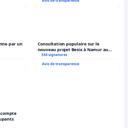
Avis de transparence
enne par un
Consultation populaire sur le
nouveau projet Besix à Namur au
Parc Léopold ?
534 signatures
Avis de transparence
précompte
cupants