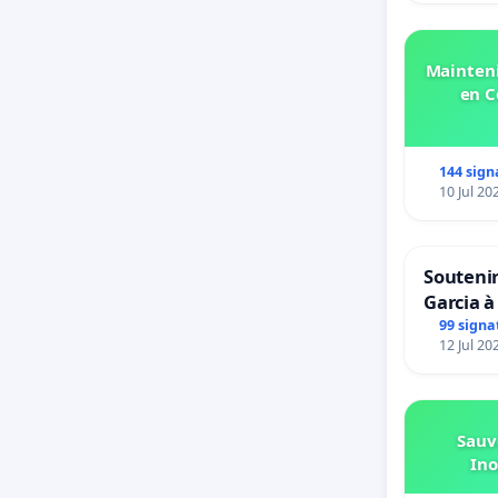
Mainteni
en C
144 sign
10 Jul 20
Soutenir
Garcia à
Rouges 
99 signa
12 Jul 20
van Rudi
Sauv
Ino