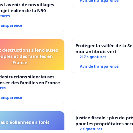
Avis de transparence
s l'avenir de nos villages
rojet éolien de la N90
atures
transparence
Protéger la vallée de la S
 destructions silencieuses
mur antibruit vert
ouples et des familles en
217 signatures
France
Avis de transparence
destructions silencieuses
es et des familles en France
res
transparence
Justice fiscale : plus de 
aux éoliennes en forêt
pour les propriétaires oc
2 signatures