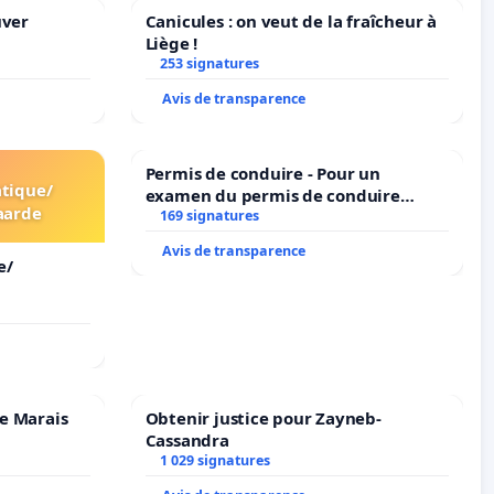
uver
Canicules : on veut de la fraîcheur à
Liège !
253 signatures
Avis de transparence
Permis de conduire - Pour un
tique/
examen du permis de conduire
aarde
accessible dans plusieurs langues à
169 signatures
Bruxelles
Avis de transparence
e/
e Marais
Obtenir justice pour Zayneb-
Cassandra
1 029 signatures