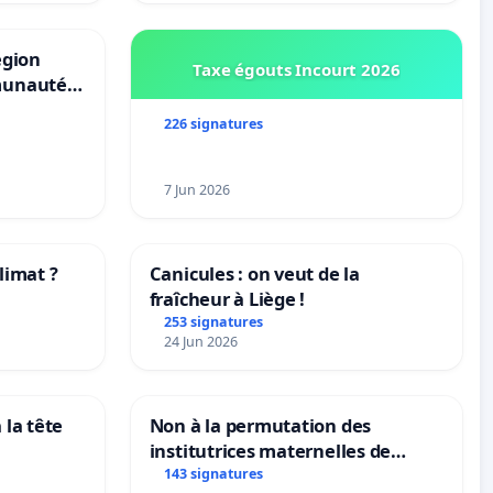
égion
Taxe égouts Incourt 2026
munauté
allonie-
226 signatures
7 Jun 2026
limat ?
Canicules : on veut de la
fraîcheur à Liège !
tres
253 signatures
24 Jun 2026
 la tête
Non à la permutation des
institutrices maternelles de
Bléharies et Laplaigne !
143 signatures