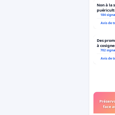
Non à la 
puéricult
184 sign
Avis de 
Des prome
à cosigne
ministres
702 sign
l’enviro
Avis de 
Préservo
face a