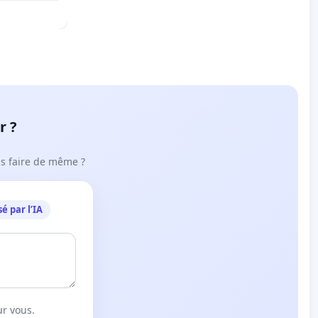
r ?
ous faire de même ?
é par l’IA
ur vous.