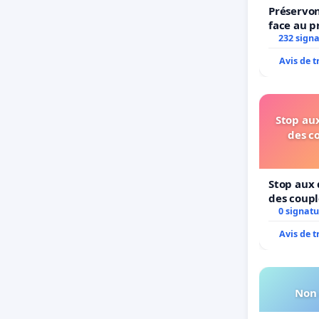
Préservon
face au p
232 sign
Avis de 
Stop aux
des c
Stop aux 
des coupl
0 signatu
Avis de 
Non 