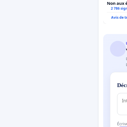
Non aux é
2 786 sig
Avis de 
Déc
Écriv