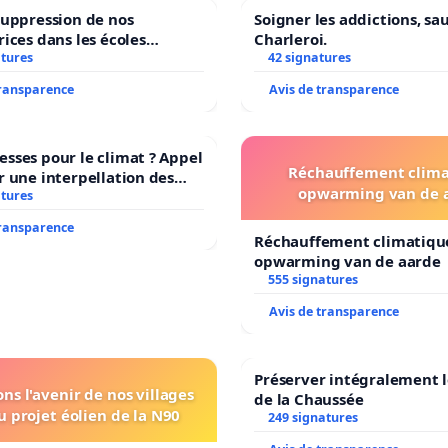
suppression de nos
Soigner les addictions, sa
rices dans les écoles
Charleroi.
atures
communale de Flémalle !
42 signatures
transparence
Avis de transparence
sses pour le climat ? Appel
Réchauffement clima
r une interpellation des
opwarming van de 
 wallons du climat et de
atures
nnement.
transparence
Réchauffement climatiqu
opwarming van de aarde
555 signatures
Avis de transparence
Préserver intégralement l
ns l'avenir de nos villages
de la Chaussée
u projet éolien de la N90
249 signatures