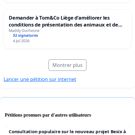
Demander à Tom&Co Liège d’améliorer les
conditions de présentation des animaux et de
mettre fin à la vente d’animaux en magasin
Maddy Duchesne
52 signatures
4 Jul 2026
Montrer plus
Lancer une pétition sur internet
Pétitions promues par d'autres utilisateurs
Consultation populaire sur le nouveau projet Besix à