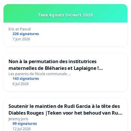
Taxe égouts Incourt 2026
Eric et Pascal
226 signatures
7 Jun 2026
Non à la permutation des institutrices
maternelles de Bléharies et Laplaigne !
Préservons la stabilité de nos enfants.
Les parents de l'école communale …
143 signatures
6 Jul 2026
Soutenir le maintien de Rudi Garcia à la tête des
Diables Rouges |Teken voor het behoud van Rudi
Garcia als bondscoach
Jeremy Joris
99 signatures
12 Jul 2026