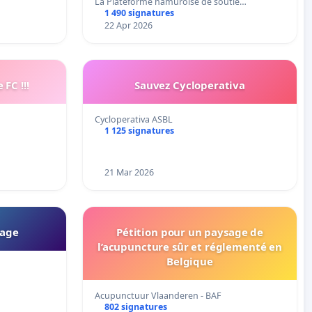
La Plateforme namuroise de soutie…
1 490 signatures
22 Apr 2026
FC !!!
Sauvez Cycloperativa
Cycloperativa ASBL
1 125 signatures
21 Mar 2026
rage
Pétition pour un paysage de
l’acupuncture sûr et réglementé en
Belgique
Acupunctuur Vlaanderen - BAF
802 signatures