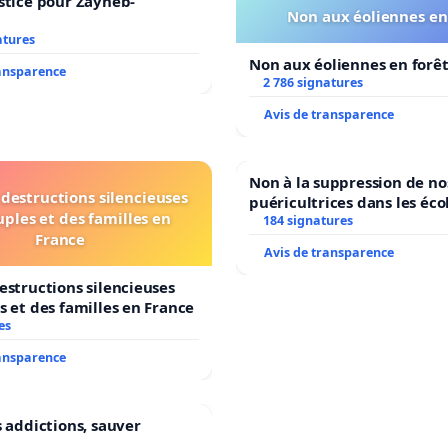
stice pour Zayneb-
Non aux éoliennes en
atures
Non aux éoliennes en forê
ransparence
2 786 signatures
Avis de transparence
Non à la suppression de no
destructions silencieuses
puéricultrices dans les éco
uples et des familles en
184 signatures
communale de Flémalle !
France
Avis de transparence
estructions silencieuses
s et des familles en France
es
ransparence
s addictions, sauver