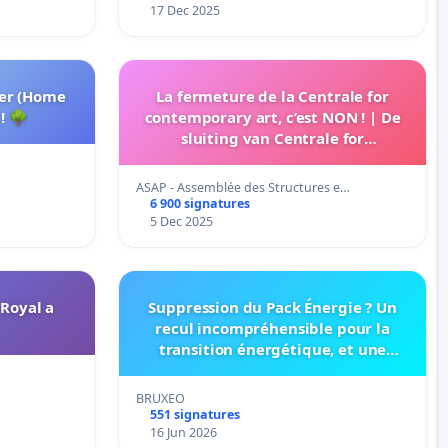
17 Dec 2025
ter (Home
La fermeture de la Centrale for
! 🌳
contemporary art, c’est NON ! | De
sluiting van Centrale for
contemporary art, dat is NEE! | No to
the closure of Centrale for
ASAP - Assemblée des Structures e…
Contemporary Art!
6 900 signatures
5 Dec 2025
Royal a
Suppression du Pack Énergie ? Un
recul incompréhensible pour la
transition énergétique, et une
nouvelle fragilisation des finances
des ASBL bruxelloises
BRUXEO
551 signatures
16 Jun 2026