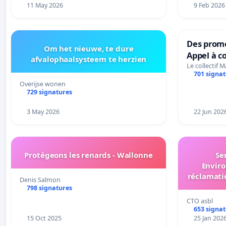
11 May 2026
9 Feb 2026
Des prome
Om het nieuwe, te dure
Appel à c
afvalophaalsysteem te herzien
interpell
Le collectif 
701 signa
wallons d
Overijse wonen
l’environ
729 signatures
3 May 2026
22 Jun 202
Protégeons les renards - Wallonne
Se
Enviro
réclamati
Denis Salmon
TIR D
798 signatures
maintien e
CTO asbl
de tir Ru
653 signa
15 Oct 2025
25 Jan 202