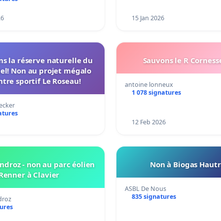
26
15 Jan 2026
s la réserve naturelle du
Sauvons le R Cornesse 
el! Non au projet mégalo
tre sportif Le Roseau!
antoine lonneux
1 078 signatures
ecker
atures
12 Feb 2026
ndroz - non au parc éolien
Non à Biogas Haut
Renner à Clavier
ASBL De Nous
835 signatures
droz
tures