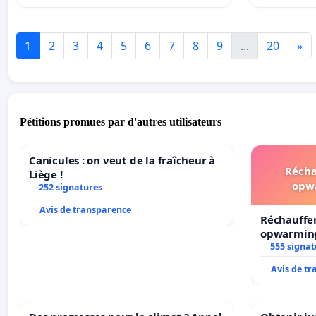
1
2
3
4
5
6
7
8
9
...
20
»
Pétitions promues par d'autres utilisateurs
Canicules : on veut de la fraîcheur à
Récha
Liège !
opw
252 signatures
Avis de transparence
Réchauffe
opwarming
555 signat
Avis de t