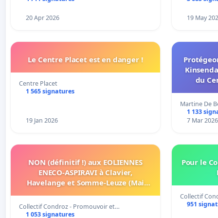
20 Apr 2026
19 May 20
Le Centre Placet est en danger !
Protégeon
Kinsenda
du Cen
Centre Placet
1 565 signatures
Martine De B
1 133 sign
19 Jan 2026
7 Mar 2026
NON (définitif !) aux EOLIENNES
Pour le Co
ENECO-ASPIRAVI à Clavier,
Havelange et Somme-Leuze (Mai
2026)
Collectif Con
951 signa
Collectif Condroz - Promouvoir et…
1 053 signatures