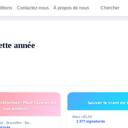
titions
Contactez-nous
À propos de nous
Chercher
cette année
 réformes ! Pour l’avenir de
Sauver le tram de
nos enfants !
Marc HÉLIN
2 377 signatures
er - Bruxelles - Be…
atures