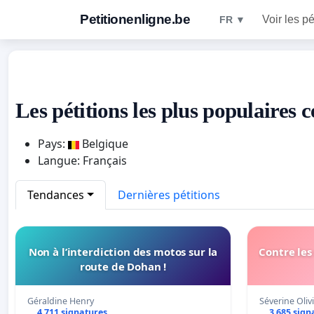
Petitionenligne.be
Voir les pé
FR ▼
Les pétitions les plus populaires 
Pays:
Belgique
Langue: Français
Tendances
Dernières pétitions
Non à l’interdiction des motos sur la
Contre les
route de Dohan !
Géraldine Henry
Séverine Olivi
4 711 signatures
3 685 sign