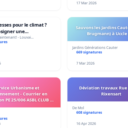
17 Mar 2026
sses pour le climat ?
Sauvons les Jardins Cau
osigner une
Brugmann) à Uccle 
ation des ministres
Maintenant! - Louvai…
tures
u climat et de
Jardins Générations Cauter
nement.
669 signatures
6
7 Mar 2026
rvice Urbanisme et
Déviation travaux Rue 
nnement - Courrier en
Rixensart
on PE 25/006 ASBL CLUB DE
'ORP-JAUCHE relatif au
De Mol
n activité de trois stands
608 signatures
e de Jandrain n° 35 à Orp-
tures
Le-Petit
6
16 Apr 2026