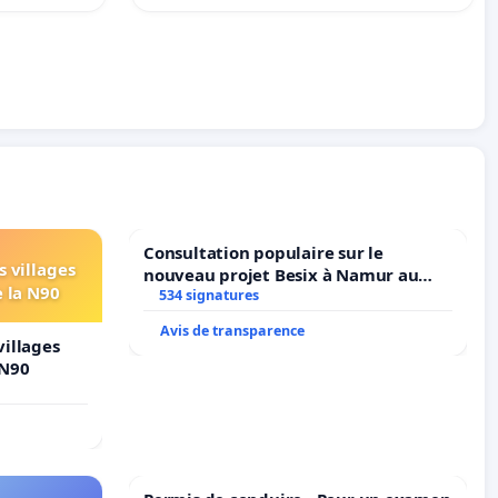
Consultation populaire sur le
s villages
nouveau projet Besix à Namur au
e la N90
Parc Léopold ?
534 signatures
Avis de transparence
villages
 N90