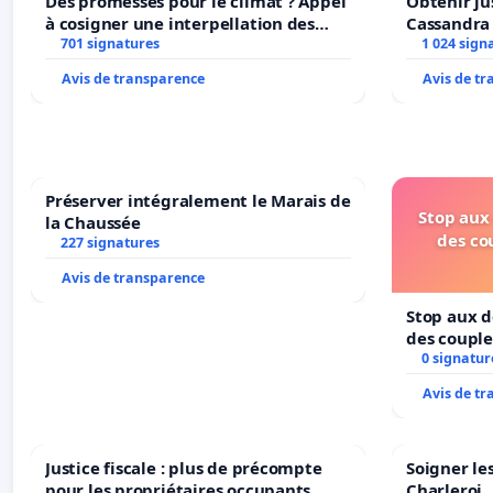
Des promesses pour le climat ? Appel
Obtenir ju
à cosigner une interpellation des
Cassandra
ministres wallons du climat et de
701 signatures
1 024 sign
l’environnement.
Avis de transparence
Avis de t
Préserver intégralement le Marais de
Stop aux 
la Chaussée
des co
227 signatures
Avis de transparence
Stop aux d
des couple
0 signatur
Avis de t
Justice fiscale : plus de précompte
Soigner le
pour les propriétaires occupants
Charleroi.