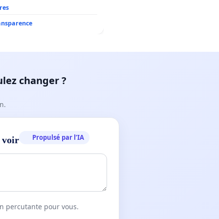
res
ransparence
ulez changer ?
n.
Propulsé par l’IA
 voir
on percutante pour vous.