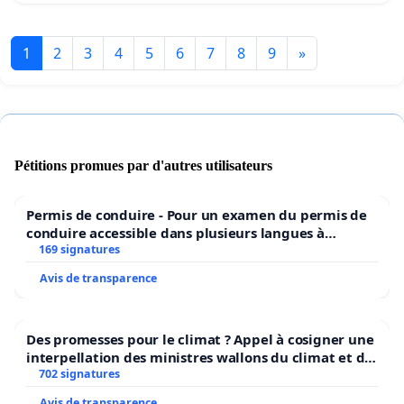
1
2
3
4
5
6
7
8
9
»
Pétitions promues par d'autres utilisateurs
Permis de conduire - Pour un examen du permis de
conduire accessible dans plusieurs langues à
Bruxelles
169 signatures
Avis de transparence
Des promesses pour le climat ? Appel à cosigner une
interpellation des ministres wallons du climat et de
l’environnement.
702 signatures
Avis de transparence