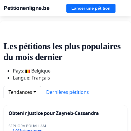
Petitionenligne.be
Lancer une pétition
Les pétitions les plus populaires
du mois dernier
Pays:
Belgique
Langue: Français
Tendances
Dernières pétitions
Obtenir justice pour Zayneb-Cassandra
SEPHORA BOUALLAM
1 025 signatures