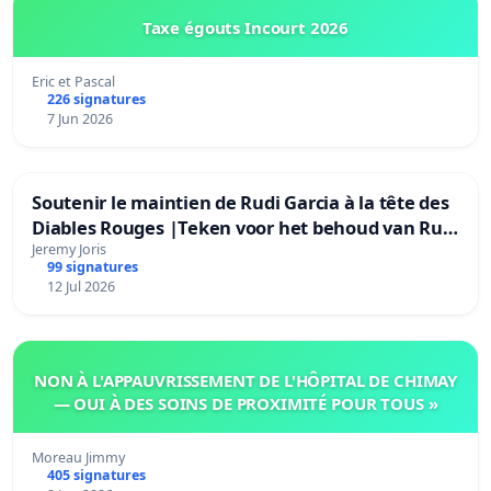
Taxe égouts Incourt 2026
Eric et Pascal
226 signatures
7 Jun 2026
Soutenir le maintien de Rudi Garcia à la tête des
Diables Rouges |Teken voor het behoud van Rudi
Garcia als bondscoach
Jeremy Joris
99 signatures
12 Jul 2026
NON À L'APPAUVRISSEMENT DE L'HÔPITAL DE CHIMAY
— OUI À DES SOINS DE PROXIMITÉ POUR TOUS »
Moreau Jimmy
405 signatures