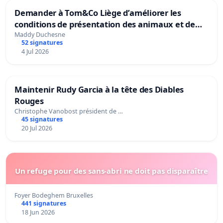
Demander à Tom&Co Liège d’améliorer les
conditions de présentation des animaux et de
mettre fin à la vente d’animaux en magasin
Maddy Duchesne
52 signatures
4 Jul 2026
Maintenir Rudy Garcia à la tête des Diables
Rouges
Christophe Vanobost président de …
45 signatures
20 Jul 2026
Un refuge pour des sans-abri ne doit pas disparaître
Foyer Bodeghem Bruxelles
441 signatures
18 Jun 2026