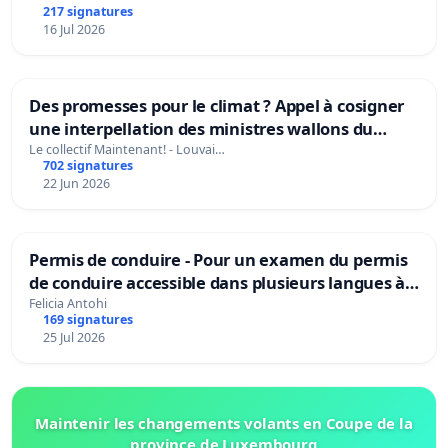
217 signatures
16 Jul 2026
Des promesses pour le climat ? Appel à cosigner
une interpellation des ministres wallons du
climat et de l’environnement.
Le collectif Maintenant! - Louvai…
702 signatures
22 Jun 2026
Permis de conduire - Pour un examen du permis
de conduire accessible dans plusieurs langues à
Bruxelles
Felicia Antohi
169 signatures
25 Jul 2026
Maintenir les changements volants en Coupe de la
province de Luxembourg