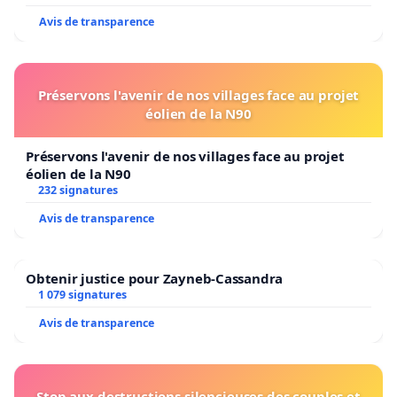
extrapolation. Begley et coll. Epilepsia 2022
Avis de transparence
(2) belgiqueenbonnesante.be
(3) voir par exemple : « Effectiveness of a nurse specialis
Préservons l'avenir de nos villages face au projet
the management of epilepsy », NICE avril 2022
éolien de la N90
(4) Communiqué de presse Sciensano, août 2020
Préservons l'avenir de nos villages face au projet
éolien de la N90
(5)
232 signatures
https://www.lachambre.be/FLWB/pdf/54/2131/54K2131
Avis de transparence
Obtenir justice pour Zayneb-Cassandra
1 079 signatures
Avis de transparence
Stop aux destructions silencieuses des couples et