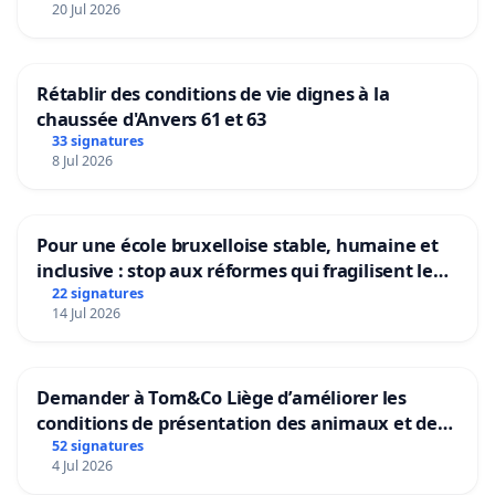
20 Jul 2026
Rétablir des conditions de vie dignes à la
chaussée d'Anvers 61 et 63
33 signatures
8 Jul 2026
Pour une école bruxelloise stable, humaine et
inclusive : stop aux réformes qui fragilisent le
primaire
22 signatures
14 Jul 2026
Demander à Tom&Co Liège d’améliorer les
conditions de présentation des animaux et de
mettre fin à la vente d’animaux en magasin
52 signatures
4 Jul 2026