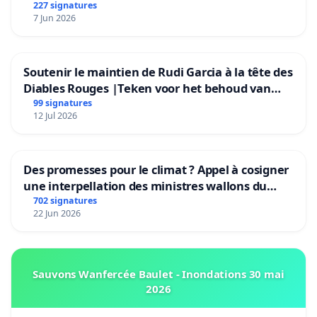
227 signatures
7 Jun 2026
Soutenir le maintien de Rudi Garcia à la tête des
Diables Rouges |Teken voor het behoud van
Rudi Garcia als bondscoach
99 signatures
12 Jul 2026
Des promesses pour le climat ? Appel à cosigner
une interpellation des ministres wallons du
climat et de l’environnement.
702 signatures
22 Jun 2026
Sauvons Wanfercée Baulet - Inondations 30 mai
2026