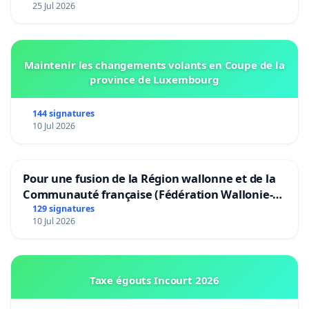
25 Jul 2026
Maintenir les changements volants en Coupe de la
province de Luxembourg
144 signatures
10 Jul 2026
Pour une fusion de la Région wallonne et de la
Communauté française (Fédération Wallonie-
Bruxelles)
129 signatures
10 Jul 2026
Taxe égouts Incourt 2026