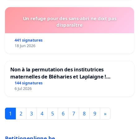
Un refuge pour des sans-abri ne doit pas
disparaître
441 signatures
18 Jun 2026
Non à la permutation des institutrices
maternelles de Bléharies et Laplaigne !
Préservons la stabilité de nos enfants.
144 signatures
6 Jul 2026
1
2
3
4
5
6
7
8
9
»
Petitionenligne.be