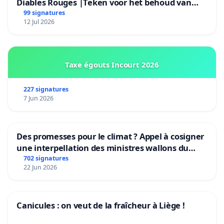
Diables Rouges |Teken voor het behoud van
Rudi Garcia als bondscoach
99 signatures
12 Jul 2026
Taxe égouts Incourt 2026
227 signatures
7 Jun 2026
Des promesses pour le climat ? Appel à cosigner
une interpellation des ministres wallons du
climat et de l’environnement.
702 signatures
22 Jun 2026
Canicules : on veut de la fraîcheur à Liège !