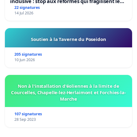
inclusive : stop aux réformes qui fragilisent le
primaire
22 signatures
14 Jul 2026
Soutien à la Taverne du Poseidon
205 signatures
10 Jun 2026
Non à l'installation d'éoliennes à la limite de
Courcelles, Chapelle-lez-Herlaimont et Forchies-la-
Marche
107 signatures
28 Sep 2023