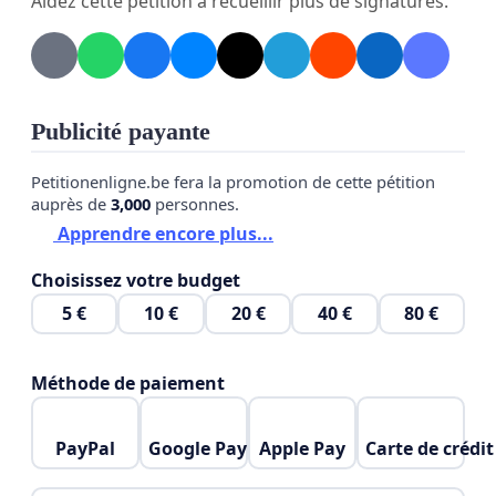
Aidez cette pétition à recueillir plus de signatures.
partisanes.
Un contrôle démocratique renforcé
, en
donnant à des citoyens ordinaires un rôle
Publicité payante
institutionnel réel dans l’élaboration et
l’évaluation des lois.
Petitionenligne.be fera la promotion de cette pétition
auprès de
3,000
personnes.
Un signal fort contre la méfiance et
Apprendre encore plus...
l’abstention
, en démontrant que la démocratie
peut se réinventer et inclure davantage de
Choisissez votre budget
personnes.
5 €
10 €
20 €
40 €
80 €
Des expériences similaires, en Belgique comme
Méthode de paiement
ailleurs, ont montré que des citoyen·ne·s tirés au
sort, correctement informés et accompagnés,
prennent des décisions de haute qualité,
PayPal
Google Pay
Apple Pay
Carte de crédit
équilibrées et orientées vers l’intérêt général.