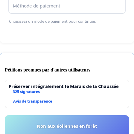
Méthode de paiement
Il est temps que nos institutions évoluent pour
répondre aux besoins du XXIᵉ siècle.
Choisissez un mode de paiement pour continuer.
En signant cette pétition
, vous soutenez une
réforme ambitieuse, réaliste et profondément
démocratique. Ensemble, faisons du Sénat une
véritable maison du dialogue citoyen, un lieu où
élues, élus et citoyen·ne·s coopèrent pour
construire un avenir commun plus juste, plus
Pétitions promues par d'autres utilisateurs
transparent et plus participatif.
Préserver intégralement le Marais de la Chaussée
325 signatures
Avis de transparence
Non aux éoliennes en forêt