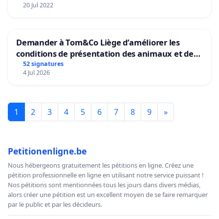
20 Jul 2022
Demander à Tom&Co Liège d’améliorer les
conditions de présentation des animaux et de
mettre fin à la vente d’animaux en magasin
52 signatures
4 Jul 2026
1
2
3
4
5
6
7
8
9
»
Petitionenligne.be
Nous hébergeons gratuitement les pétitions en ligne. Créez une
pétition professionnelle en ligne en utilisant notre service puissant !
Nos pétitions sont mentionnées tous les jours dans divers médias,
alors créer une pétition est un excellent moyen de se faire remarquer
par le public et par les décideurs.