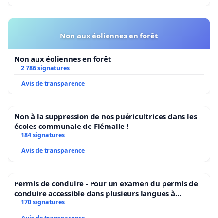
Non aux éoliennes en forêt
Non aux éoliennes en forêt
2 786 signatures
Avis de transparence
Non à la suppression de nos puéricultrices dans les
écoles communale de Flémalle !
184 signatures
Avis de transparence
Permis de conduire - Pour un examen du permis de
conduire accessible dans plusieurs langues à
Bruxelles
170 signatures
Avis de transparence