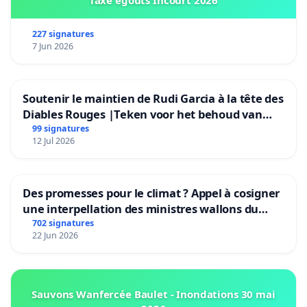
Taxe égouts Incourt 2026
227 signatures
7 Jun 2026
Soutenir le maintien de Rudi Garcia à la tête des
Diables Rouges |Teken voor het behoud van
Rudi Garcia als bondscoach
99 signatures
12 Jul 2026
Des promesses pour le climat ? Appel à cosigner
une interpellation des ministres wallons du
climat et de l’environnement.
702 signatures
22 Jun 2026
Sauvons Wanfercée Baulet - Inondations 30 mai