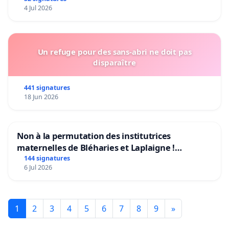
4 Jul 2026
Un refuge pour des sans-abri ne doit pas
disparaître
441 signatures
18 Jun 2026
Non à la permutation des institutrices
maternelles de Bléharies et Laplaigne !
Préservons la stabilité de nos enfants.
144 signatures
6 Jul 2026
1
2
3
4
5
6
7
8
9
»