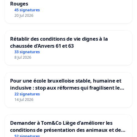
Rouges
45 signatures
20 Jul 2026
Rétablir des conditions de vie dignes à la
chaussée d'Anvers 61 et 63
33 signatures
8 Jul 2026
Pour une école bruxelloise stable, humaine et
inclusive : stop aux réformes qui fragilisent le
primaire
22 signatures
14 Jul 2026
Demander à Tom&Co Liège d’améliorer les
conditions de présentation des animaux et de
mettre fin à la vente d’animaux en magasin
52 signatures