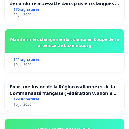
de conduire accessible dans plusieurs langues à
Bruxelles
170 signatures
25 Jul 2026
Maintenir les changements volants en Coupe de la
province de Luxembourg
144 signatures
10 Jul 2026
Pour une fusion de la Région wallonne et de la
Communauté française (Fédération Wallonie-
Bruxelles)
129 signatures
10 Jul 2026