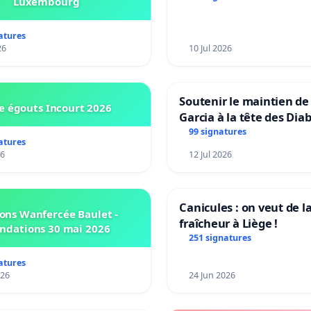
Luxembourg
Bruxelles)
atures
26
10 Jul 2026
Soutenir le maintien de
e égouts Incourt 2026
Garcia à la tête des Dia
Rouges |Teken voor he
99 signatures
atures
van Rudi Garcia als bon
26
12 Jul 2026
Canicules : on veut de l
ons Wanfercée Baulet -
fraîcheur à Liège !
ndations 30 mai 2026
251 signatures
atures
026
24 Jun 2026