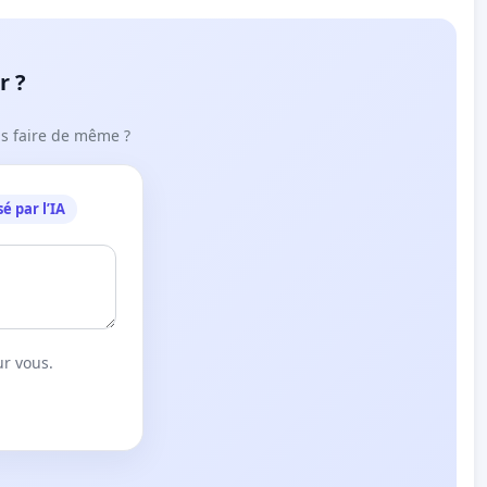
r ?
ous faire de même ?
é par l’IA
ur vous.