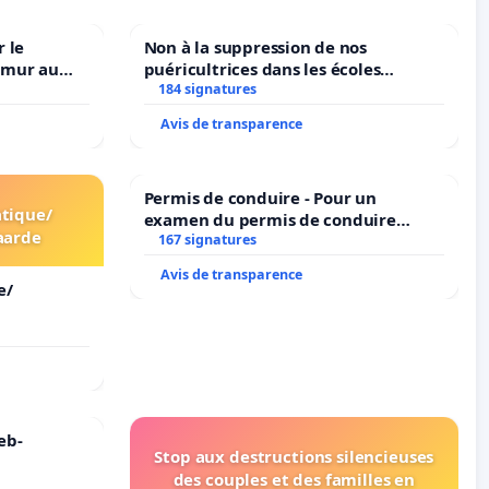
 le
Non à la suppression de nos
amur au
puéricultrices dans les écoles
184 signatures
communale de Flémalle !
Avis de transparence
Permis de conduire - Pour un
tique/
examen du permis de conduire
aarde
accessible dans plusieurs langues à
167 signatures
Bruxelles
Avis de transparence
e/
eb-
Stop aux destructions silencieuses
des couples et des familles en