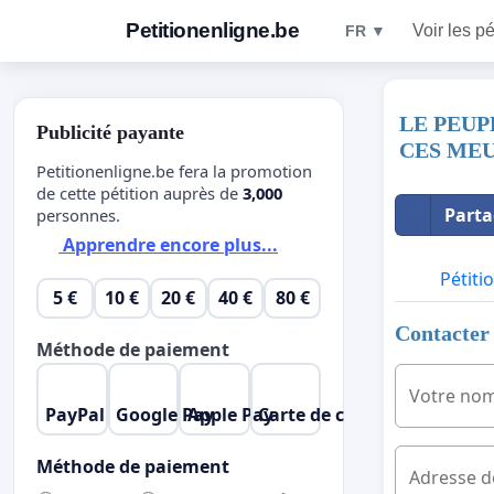
Petitionenligne.be
Voir les pé
FR ▼
LE PEUP
Publicité payante
CES MEU
Petitionenligne.be fera la promotion
de cette pétition auprès de
3,000
Parta
personnes.
Apprendre encore plus...
Pétiti
5 €
10 €
20 €
40 €
80 €
Contacter 
Méthode de paiement
Votre no
PayPal
Google Pay
Apple Pay
Carte de crédit
Méthode de paiement
Adresse d