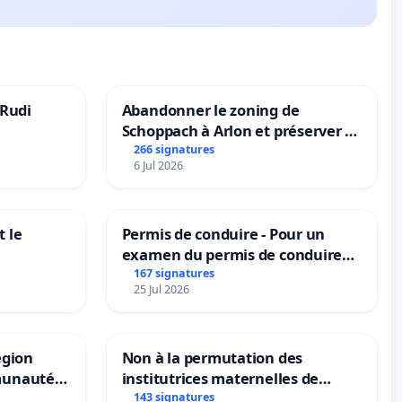
 Rudi
Abandonner le zoning de
Schoppach à Arlon et préserver le
site naturel
266 signatures
6 Jul 2026
 le
Permis de conduire - Pour un
examen du permis de conduire
accessible dans plusieurs langues
167 signatures
25 Jul 2026
à Bruxelles
égion
Non à la permutation des
munauté
institutrices maternelles de
allonie-
Bléharies et Laplaigne !
143 signatures