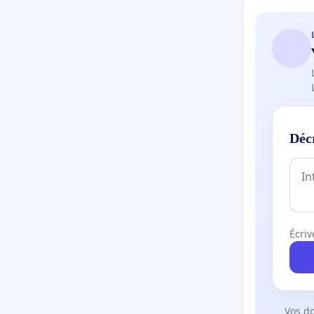
Déc
Écriv
Vos d