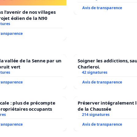
Avis de transparence
s l'avenir de nos villages
rojet éolien de la N90
atures
transparence
la vallée de la Senne par un
Soigner les addictions, sa
ruit vert
Charleroi.
atures
42 signatures
transparence
Avis de transparence
iscale : plus de précompte
Préserver intégralement l
propriétaires occupants
de la Chaussée
res
214 signatures
transparence
Avis de transparence