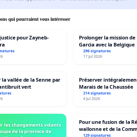
ions qui pourraient vous intéresser
justice pour Zayneb-
Prolonger la mission de
ra
Garcia avec la Belgique
gnatures
296 signatures
26
17 Jul 2026
 la vallée de la Senne par
Préserver intégralement
ntibruit vert
Marais de la Chaussée
atures
214 signatures
26
4 Jul 2026
Pour une fusion de la R
r les changements volants
wallonne et de la Com
oupe de la province de
française (Fédération W
129 signatures