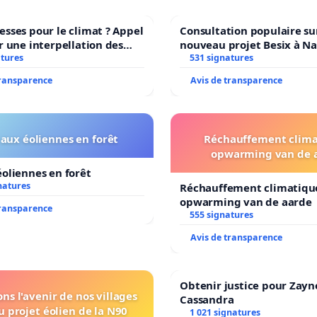
sses pour le climat ? Appel
Consultation populaire sur
r une interpellation des
nouveau projet Besix à N
 wallons du climat et de
atures
Parc Léopold ?
531 signatures
nnement.
transparence
Avis de transparence
aux éoliennes en forêt
Réchauffement clima
opwarming van de 
oliennes en forêt
natures
Réchauffement climatiqu
opwarming van de aarde
transparence
555 signatures
Avis de transparence
Obtenir justice pour Zayn
ns l'avenir de nos villages
Cassandra
u projet éolien de la N90
1 021 signatures