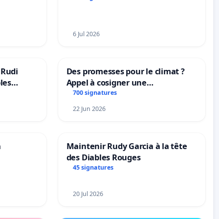
Préservons la stabilité de nos
enfants.
6 Jul 2026
 Rudi
Des promesses pour le climat ?
bles
Appel à cosigner une
t behoud
interpellation des ministres
700 signatures
dscoach
wallons du climat et de
22 Jun 2026
l’environnement.
a
Maintenir Rudy Garcia à la tête
des Diables Rouges
45 signatures
20 Jul 2026