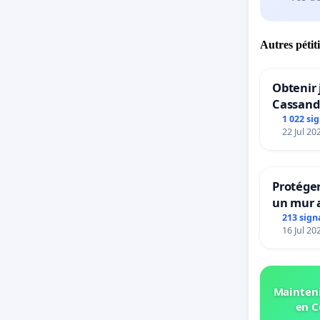
Autres pétit
Obtenir 
Cassand
1 022 si
22 Jul 20
Protéger
un mur a
213 sign
16 Jul 20
Mainteni
en C