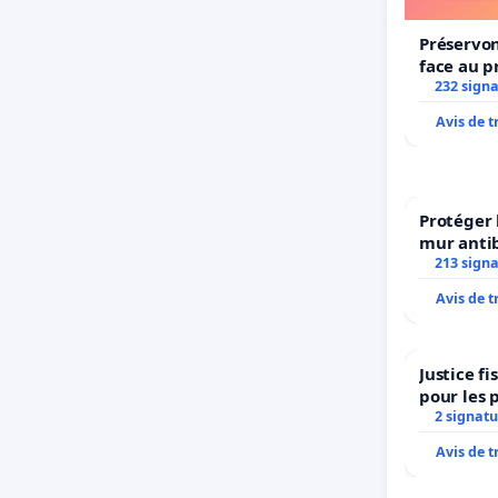
Préservon
face au p
232 sign
Avis de 
Protéger 
mur antib
213 sign
Avis de 
Justice f
pour les 
2 signatu
Avis de 