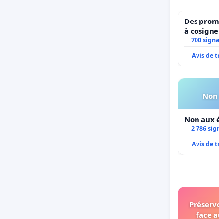
Des prome
à cosigne
ministres
700 sign
l’enviro
Avis de 
Non 
Non aux é
2 786 sig
Avis de 
Préservo
face a