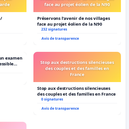
arde
face au projet éolien de la N90
/
Préservons l'avenir de nos villages
face au projet éolien de la N90
232 signatures
Avis de transparence
 un examen
Stop aux destructions silencieuses
essible
des couples et des familles en
ruxelles
France
Stop aux destructions silencieuses
des couples et des familles en France
0 signatures
Avis de transparence