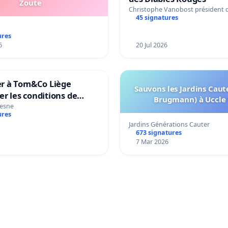
Zoute
Christophe Vanobost président 
45 signatures
ures
6
20 Jul 2026
 à Tom&Co Liège
Sauvons les Jardins Cau
er les conditions de
Brugmann) à Uccle 
tion des animaux et de
esne
ures
n à la vente d’animaux
Jardins Générations Cauter
in
673 signatures
7 Mar 2026