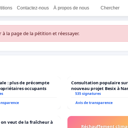
titions
Contactez-nous
À propos de nous
Chercher
 la page de la pétition et réessayer.
scale : plus de précompte
Consultation populaire sur
ropriétaires occupants
nouveau projet Besix à N
es
Parc Léopold ?
535 signatures
ransparence
Avis de transparence
 on veut de la fraîcheur à
Réchauffement clima