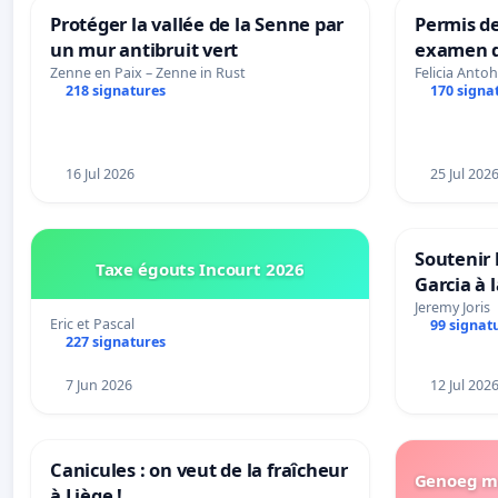
Protéger la vallée de la Senne par
Permis de
un mur antibruit vert
examen d
accessibl
Zenne en Paix – Zenne in Rust
Felicia Antoh
218 signatures
170 signa
à Bruxell
16 Jul 2026
25 Jul 202
Soutenir 
Taxe égouts Incourt 2026
Garcia à 
Rouges |
Jeremy Joris
Eric et Pascal
99 signat
van Rudi 
227 signatures
7 Jun 2026
12 Jul 202
Canicules : on veut de la fraîcheur
Genoeg me
à Liège !