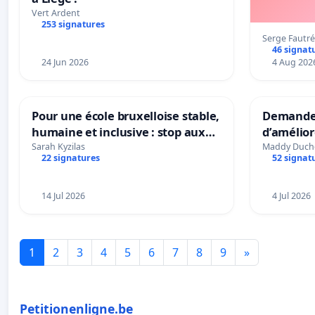
Vert Ardent
253 signatures
Serge Fautré
46 signat
24 Jun 2026
4 Aug 202
Pour une école bruxelloise stable,
Demander
humaine et inclusive : stop aux
d’amélior
réformes qui fragilisent le
présenta
Sarah Kyzilas
Maddy Duch
22 signatures
52 signat
primaire
mettre fi
en magas
14 Jul 2026
4 Jul 2026
1
2
3
4
5
6
7
8
9
»
Petitionenligne.be