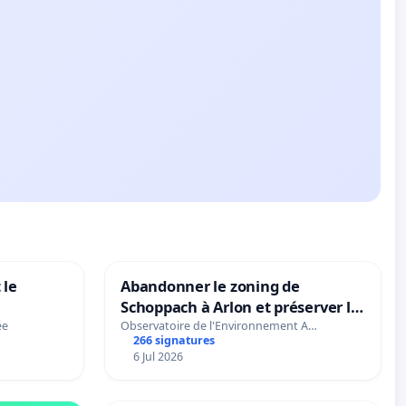
 le
Abandonner le zoning de
Schoppach à Arlon et préserver le
site naturel
ée
Observatoire de l'Environnement A…
266 signatures
6 Jul 2026