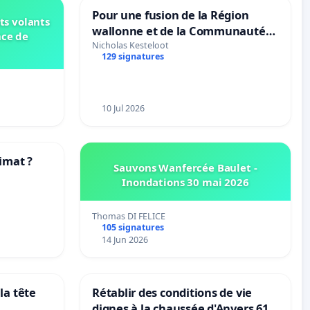
Pour une fusion de la Région
ts volants
wallonne et de la Communauté
nce de
française (Fédération Wallonie-
Nicholas Kesteloot
129 signatures
Bruxelles)
10 Jul 2026
imat ?
Sauvons Wanfercée Baulet -
Inondations 30 mai 2026
tres
…
Thomas DI FELICE
105 signatures
14 Jun 2026
la tête
Rétablir des conditions de vie
dignes à la chaussée d'Anvers 61