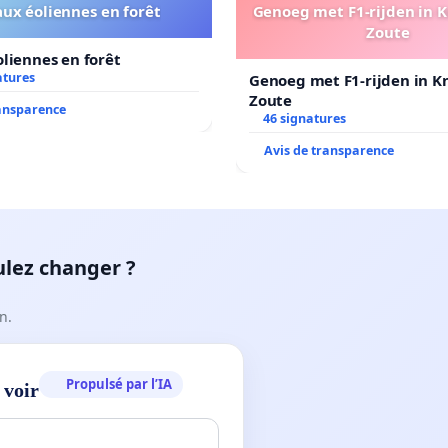
ux éoliennes en forêt
Genoeg met F1-rijden in 
Zoute
liennes en forêt
atures
Genoeg met F1-rijden in K
Zoute
ransparence
46 signatures
Avis de transparence
ulez changer ?
n.
Propulsé par l’IA
 voir