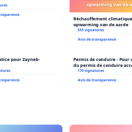
opwarming van de a
ures
ransparence
Réchauffement climatique
opwarming van de aarde
555 signatures
Avis de transparence
stice pour Zayneb-
Permis de conduire - Pour
du permis de conduire acc
atures
dans plusieurs langues à B
170 signatures
ransparence
Avis de transparence