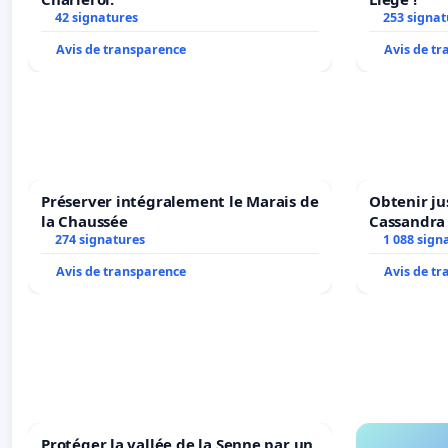
42 signatures
253 signat
Avis de transparence
Avis de t
Préserver intégralement le Marais de
Obtenir ju
la Chaussée
Cassandra
274 signatures
1 088 sign
Avis de transparence
Avis de t
Protéger la vallée de la Senne par un