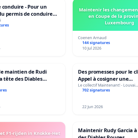
 conduire - Pour un
Maintenir les changemen
u permis de conduire
en Coupe de la provi
e dans plusieurs langues
i
Luxembourg
tures
es
Coenen Arnaud
144 signatures
6
10 Jul 2026
le maintien de Rudi
Des promesses pour le cl
la tête des Diables
Appel à cosigner une
Teken voor het behoud
interpellation des minis
Le collectif Maintenant! - Louvai
ures
702 signatures
Garcia als bondscoach
wallons du climat et de
l’environnement.
6
22 Jun 2026
Maintenir Rudy Garcia à 
t F1-rijden in Knokke-Het
des Diables Rouges