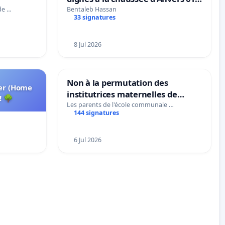
et 63
de …
Bentaleb Hassan
33 signatures
8 Jul 2026
Non à la permutation des
ter (Home
institutrices maternelles de
! 🌳
Bléharies et Laplaigne !
Les parents de l'école communale …
144 signatures
Préservons la stabilité de nos
enfants.
6 Jul 2026