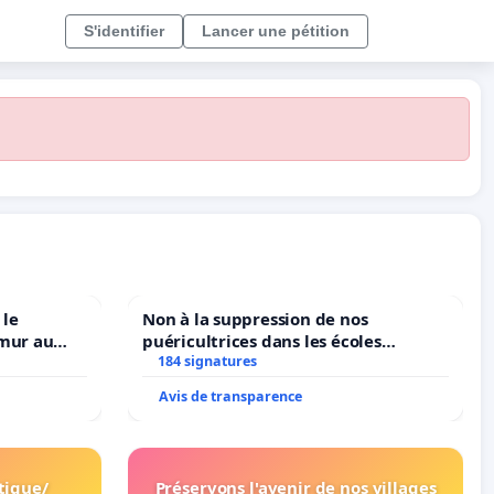
S'identifier
Lancer une pétition
 le
Non à la suppression de nos
amur au
puéricultrices dans les écoles
184 signatures
communale de Flémalle !
Avis de transparence
tique/
Préservons l'avenir de nos villages