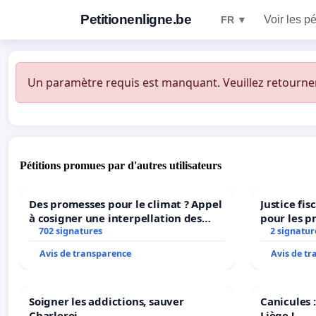
Petitionenligne.be
Voir les pé
FR ▼
Un paramètre requis est manquant. Veuillez retourner à
Pétitions promues par d'autres utilisateurs
Des promesses pour le climat ? Appel
Justice fi
à cosigner une interpellation des
pour les p
ministres wallons du climat et de
702 signatures
2 signatur
l’environnement.
Avis de transparence
Avis de t
Soigner les addictions, sauver
Canicules :
Charleroi.
Liège !