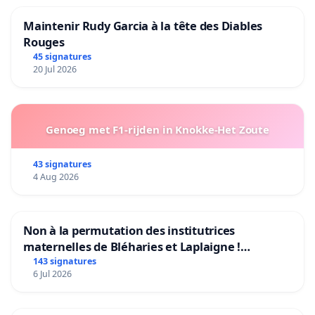
Maintenir Rudy Garcia à la tête des Diables
Rouges
45 signatures
20 Jul 2026
Genoeg met F1-rijden in Knokke-Het Zoute
43 signatures
4 Aug 2026
Non à la permutation des institutrices
maternelles de Bléharies et Laplaigne !
Préservons la stabilité de nos enfants.
143 signatures
6 Jul 2026