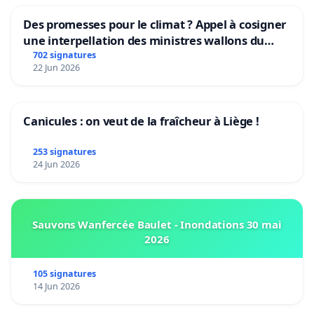
Des promesses pour le climat ? Appel à cosigner
une interpellation des ministres wallons du
climat et de l’environnement.
702 signatures
22 Jun 2026
Canicules : on veut de la fraîcheur à Liège !
253 signatures
24 Jun 2026
Sauvons Wanfercée Baulet - Inondations 30 mai
2026
105 signatures
14 Jun 2026