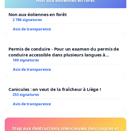
Non aux éoliennes en forêt
Non aux éoliennes en forêt
2 786 signatures
Avis de transparence
Permis de conduire - Pour un examen du permis de
conduire accessible dans plusieurs langues à
Bruxelles
169 signatures
Avis de transparence
Canicules : on veut de la fraîcheur à Liège !
253 signatures
Avis de transparence
Stop aux destructions silencieuses des couples et