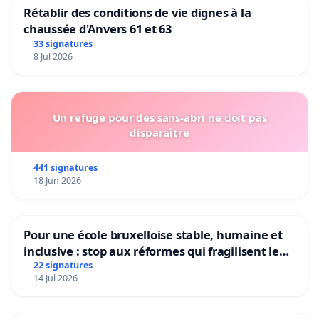
Rétablir des conditions de vie dignes à la
chaussée d'Anvers 61 et 63
33 signatures
8 Jul 2026
Un refuge pour des sans-abri ne doit pas
disparaître
441 signatures
18 Jun 2026
Pour une école bruxelloise stable, humaine et
inclusive : stop aux réformes qui fragilisent le
primaire
22 signatures
14 Jul 2026