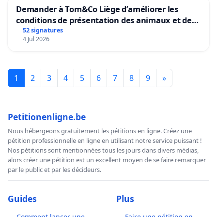
Demander à Tom&Co Liège d’améliorer les
conditions de présentation des animaux et de
mettre fin à la vente d’animaux en magasin
52 signatures
4 Jul 2026
1
2
3
4
5
6
7
8
9
»
Petitionenligne.be
Nous hébergeons gratuitement les pétitions en ligne. Créez une
pétition professionnelle en ligne en utilisant notre service puissant !
Nos pétitions sont mentionnées tous les jours dans divers médias,
alors créer une pétition est un excellent moyen de se faire remarquer
par le public et par les décideurs.
Guides
Plus
Comment lancer une
Faire une pétition en