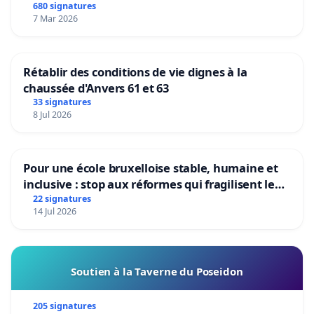
680 signatures
7 Mar 2026
Rétablir des conditions de vie dignes à la
chaussée d'Anvers 61 et 63
33 signatures
8 Jul 2026
Pour une école bruxelloise stable, humaine et
inclusive : stop aux réformes qui fragilisent le
primaire
22 signatures
14 Jul 2026
Soutien à la Taverne du Poseidon
205 signatures