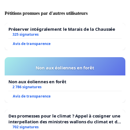
etape-decisive-sur-le-chemin-des-victoires.php
)
Pétitions promues par d'autres utilisateurs
*Analyse de Djemila Benhabib «Pour en finir avec le
jovialisme du PQ» :
http://quebec.huffingtonpost.ca/djemila-
Préserver intégralement le Marais de la Chaussée
benhabib/jovialisme-politique-pq_b_16387482.html
325 signatures
Avis de transparence
Non aux éoliennes en forêt
Non aux éoliennes en forêt
2 786 signatures
Avis de transparence
Des promesses pour le climat ? Appel à cosigner une
interpellation des ministres wallons du climat et de
l’environnement.
702 signatures