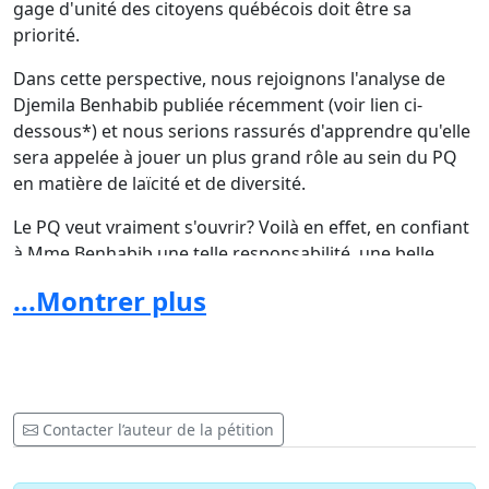
gage d'unité des citoyens québécois doit être sa
priorité.
Dans cette perspective, nous rejoignons l'analyse de
Djemila Benhabib publiée récemment (voir lien ci-
dessous*) et nous serions rassurés d'apprendre qu'elle
sera appelée à jouer un plus grand rôle au sein du PQ
en matière de laïcité et de diversité.
Le PQ veut vraiment s'ouvrir? Voilà en effet, en confiant
à Mme Benhabib une telle responsabilité, une belle
occasion de le démontrer, car cette Québécoise au
...Montrer plus
parcours remarquable défend notre vision avec autant
de courage que de pertinence.
Nous demandons donc cordialement au chef du Parti
québécois de tenir sérieusement compte de ces
sensibilités que nous portons et des enjeux qui ont
Contacter l’auteur de la pétition
amené plusieurs d'entre nous à reconnaître la nécessité
de l'indépendance du Québec.