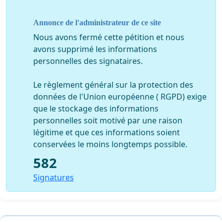
Ces préoccupations sont fortement présentes au sein
Annonce de l'administrateur de ce site
du PQ et elles se sont largement exprimées lors de la
Nous avons fermé cette pétition et nous
course à la chefferie, contribuant à l'élection du chef
avons supprimé les informations
actuel.
personnelles des signataires.
Elles sont aussi fortement présentes chez de nombreux
citoyens dont le PQ aura besoin de l'appui s'il veut
Le règlement général sur la protection des
réellement pousser Philippe Couillard et son
données de l'Union européenne ( RGPD) exige
gouvernement dans les poubelles de l'histoire, seule
que le stockage des informations
place que les libéraux méritent pour avoir présidé à un
personnelles soit motivé par une raison
saccage sans précédent de notre nation et de notre
légitime et que ces informations soient
État.
conservées le moins longtemps possible.
582
Signatures
(Texte original paru dans Le Nouvelliste, 19 mai
2017
http://www.lapresse.ca/le-
nouvelliste/opinions/201705/18/01-5099383-laicite-