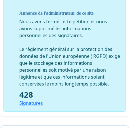
échec et a été abandonnée.
.. Mais les politicien.ne.s
ont la mémoire courte et la tête dure, comme leur
Annonce de l'administrateur de ce site
coeur.
Nous avons fermé cette pétition et nous
Rejoignez-nous, signez cette pétition, faites vous
avons supprimé les informations
entendre pour que le gouvernement arrête de voir
personnelles des signataires.
en ces administré.e.s que des bêtes fiscales qui
abandonnent leurs libertés pour des promesses non
Le règlement général sur la protection des
tenues !
données de l'Union européenne ( RGPD) exige
que le stockage des informations
personnelles soit motivé par une raison
légitime et que ces informations soient
conservées le moins longtemps possible.
428
Signatures