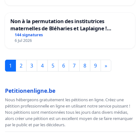
Non à la permutation des institutrices
maternelles de Bléharies et Laplaigne !
Préservons la stabilité de nos enfants.
144 signatures
6 Jul 2026
1
2
3
4
5
6
7
8
9
»
Petitionenligne.be
Nous hébergeons gratuitement les pétitions en ligne. Créez une
pétition professionnelle en ligne en utilisant notre service puissant !
Nos pétitions sont mentionnées tous les jours dans divers médias,
alors créer une pétition est un excellent moyen de se faire remarquer
par le public et par les décideurs.