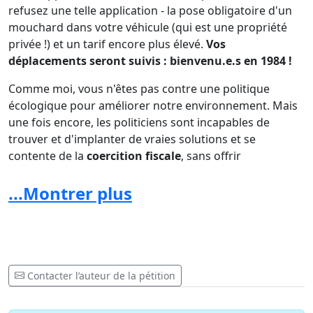
refusez une telle application - la pose obligatoire d'un
mouchard dans votre véhicule (qui est une propriété
privée !) et un tarif encore plus élevé.
Vos
déplacements seront suivis : bienvenu.e.s en 1984 !
Comme moi, vous n'êtes pas contre une politique
écologique pour améliorer notre environnement. Mais
une fois encore, les politiciens sont incapables de
trouver et d'implanter de vraies solutions et se
contente de la
coercition fiscale
, sans offrir
d'alternatives pérennes: où est le RER ? Où sont les
parkings de dissuasion ? Peut-on vraiment compter sur
...Montrer plus
des transports en commun bondés, vieillissants (métro)
en période de pandémie, ou de problème de sécurité,
de grève ? Toutes les générations, toutes les conditions
physiques nous permettent-elles d'aller par monts et
par vaux en vélo, du 1er janvier au 31 décembre ?
Contacter l’auteur de la pétition
La tentative de taxe kilométrique en 2014 a été un