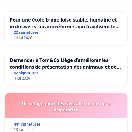
Pour une école bruxelloise stable, humaine et
inclusive : stop aux réformes qui fragilisent le
primaire
22 signatures
14 Jul 2026
Demander à Tom&Co Liège d’améliorer les
conditions de présentation des animaux et de
mettre fin à la vente d’animaux en magasin
52 signatures
4 Jul 2026
Un refuge pour des sans-abri ne doit pas
disparaître
441 signatures
18 Jun 2026