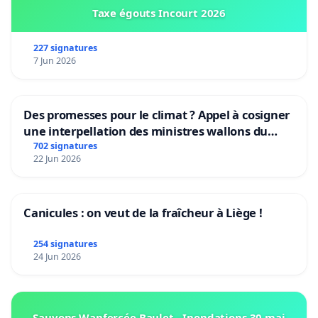
Taxe égouts Incourt 2026
227 signatures
7 Jun 2026
Des promesses pour le climat ? Appel à cosigner
une interpellation des ministres wallons du
climat et de l’environnement.
702 signatures
22 Jun 2026
Canicules : on veut de la fraîcheur à Liège !
254 signatures
24 Jun 2026
Sauvons Wanfercée Baulet - Inondations 30 mai