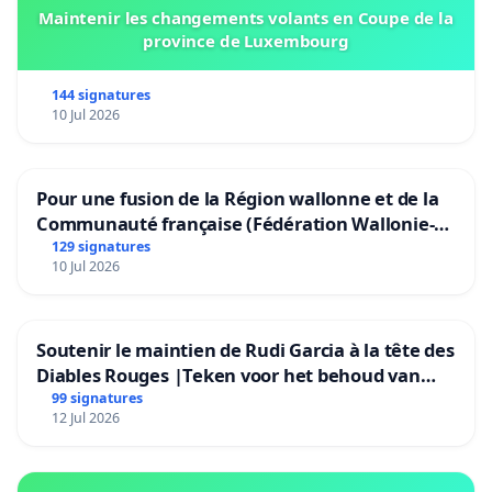
Maintenir les changements volants en Coupe de la
province de Luxembourg
144 signatures
10 Jul 2026
Pour une fusion de la Région wallonne et de la
Communauté française (Fédération Wallonie-
Bruxelles)
129 signatures
10 Jul 2026
Soutenir le maintien de Rudi Garcia à la tête des
Diables Rouges |Teken voor het behoud van
Rudi Garcia als bondscoach
99 signatures
12 Jul 2026