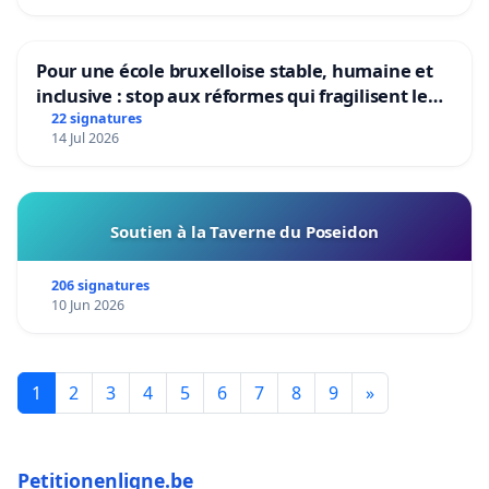
Pour une école bruxelloise stable, humaine et
inclusive : stop aux réformes qui fragilisent le
primaire
22 signatures
14 Jul 2026
Soutien à la Taverne du Poseidon
206 signatures
10 Jun 2026
1
2
3
4
5
6
7
8
9
»
Petitionenligne.be